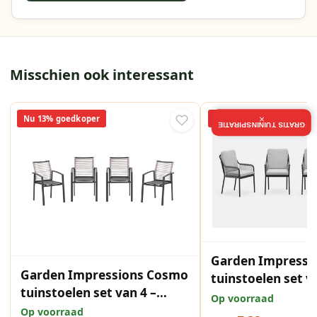
Misschien ook interessant
Nu 13% goedkoper
Nu 13% goedkoper
×
GRATIS TUININSPIRATIE
Garden Impressi
Garden Impressions Cosmo
tuinstoelen set v
tuinstoelen set van 4 –
carbon black / ro
Op voorraad
carbon black / rope natural
Op voorraad