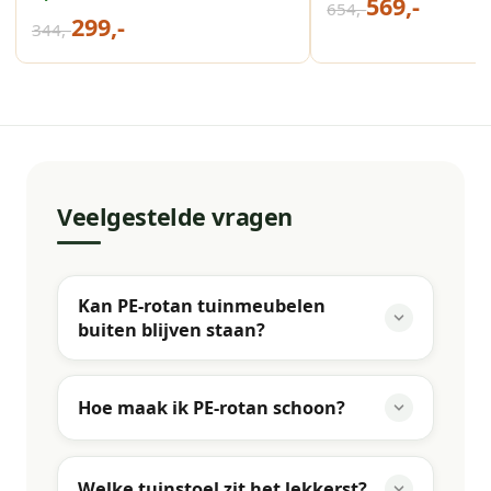
569,-
654,-
299,-
344,-
Veelgestelde vragen
Kan PE-rotan tuinmeubelen
buiten blijven staan?
Hoe maak ik PE-rotan schoon?
Welke tuinstoel zit het lekkerst?