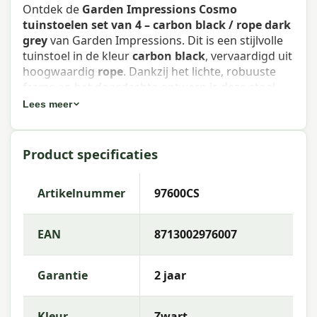
Ontdek de
Garden Impressions Cosmo
tuinstoelen set van 4 – carbon black / rope dark
grey
van Garden Impressions. Dit is een stijlvolle
tuinstoel in de kleur
carbon black
, vervaardigd uit
hoogwaardig
rope
. Dankzij het lichte, robuuste
frame en het doordachte ontwerp is deze stoel
zowel comfortabel als weerbestendig — ideaal
Lees meer
voor het terras of de tuin.
Eigenschappen Garden Impressions
Product specificaties
Cosmo tuinstoelen set van 4 – carbon
black / rope dark grey
Artikelnummer
97600CS
Artikelnummer
: 97600CS
EAN
8713002976007
EAN
: 8713002976007
Merk
: Garden Impressions
Garantie
2 jaar
Kleur
: carbon black
Kleur
Zwart