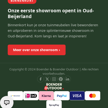
BINNENKORT
Onze eerste showroom opent in Oud-
Beijerland
Binnenkort kun je onze tuinmeubelen live bewonderen
en uitproberen in onze splinternieuwe showroom in
Oud-Beijerland. Kom langs en laat je inspireren!
Meer over onze showroom
›
Copyright © 2024 Boender & Boender Outdoor |
Alle rechten
voorbehouden.
VISA
Klarna
Pay
Pal
SprayPay