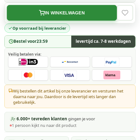
IN WINKELWAGEN
VERLAN
Op voorraad bij leverancier
Bestel voor
23:59
levertijd ca. 7-8 werkdagen
Veilig betalen via:
Pay
Pal
VISA
klarna
Wij bestellen dit artikel bij onze leverancier en versturen het
daarna naar jou. Daardoor is de levertijd iets langer dan
gebruikelijk.
6.000+ tevreden klanten
gingen je voor
1
persoon kijkt
nu naar dit product