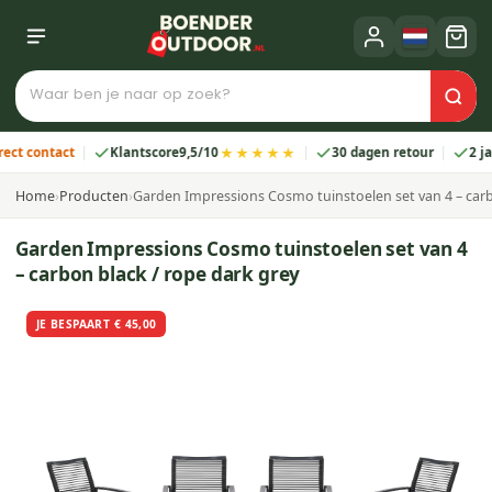
★★★★★
ontact
Klantscore
9,5/10
30 dagen retour
2 jaar ga
Home
›
Producten
›
Garden Impressions Cosmo tuinstoelen set van 4 – carb
Garden Impressions Cosmo tuinstoelen set van 4
– carbon black / rope dark grey
JE BESPAART € 45,00