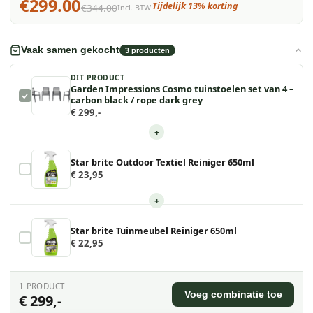
€299.00
Tijdelijk 13% korting
€344.00
Incl. BTW
Vaak samen gekocht
3
producten
DIT PRODUCT
Garden Impressions Cosmo tuinstoelen set van 4 –
carbon black / rope dark grey
€ 299,-
+
Star brite Outdoor Textiel Reiniger 650ml
€ 23,95
+
Star brite Tuinmeubel Reiniger 650ml
€ 22,95
1
PRODUCT
Voeg combinatie toe
€ 299,-