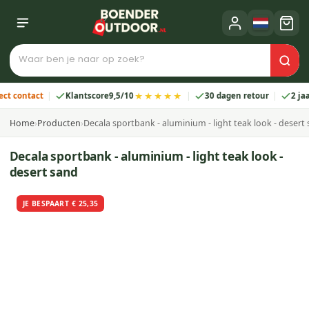
★★★★★
ntact
Klantscore
9,5/10
30 dagen retour
2 jaar gara
Home
›
Producten
›
Decala sportbank - aluminium - light teak look - desert
Decala sportbank - aluminium - light teak look -
desert sand
JE BESPAART € 25,35