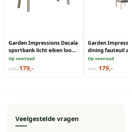
Garden Impressions Decala
Garden Impressi
sportbank licht eiken look
dining fauteuil 
desert sand
light teak look d
Op voorraad
Op voorraad
179,-
179,-
239,-
199,-
Veelgestelde vragen