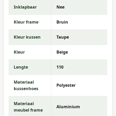
met ons op. Ons team helpt je graag met passend
Inklapbaar
Nee
advies voor jouw buitenruimte.
Waarom Garden Impressions?
Kleur frame
Bruin
Met Garden Impressions kies je voor sterke
materialen, praktische ontwerpen en een
Kleur kussen
Taupe
uitstekende prijs-kwaliteitverhouding.
Kleur
Beige
Lengte
110
Materiaal
Polyester
kussenhoes
Materiaal
Aluminium
meubel frame