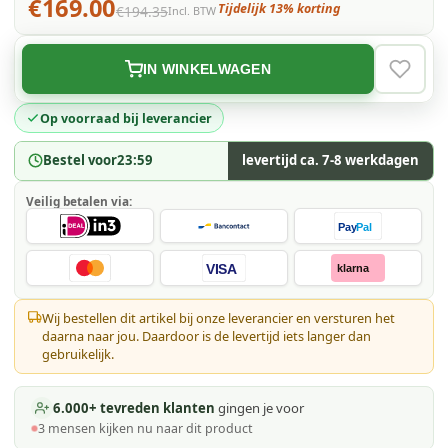
€169.00
Tijdelijk 13% korting
€194.35
Incl. BTW
IN WINKELWAGEN
VERLAN
Op voorraad bij leverancier
Bestel voor
23:59
levertijd ca. 7-8 werkdagen
Veilig betalen via:
Pay
Pal
VISA
klarna
Wij bestellen dit artikel bij onze leverancier en versturen het
daarna naar jou. Daardoor is de levertijd iets langer dan
gebruikelijk.
6.000+ tevreden klanten
gingen je voor
3
mensen kijken
nu naar dit product