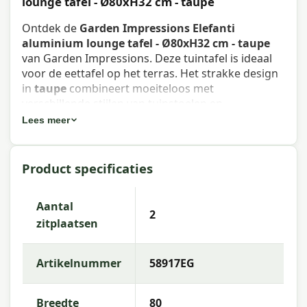
lounge tafel - Ø80xH32 cm - taupe
Ontdek de
Garden Impressions Elefanti
aluminium lounge tafel - Ø80xH32 cm - taupe
van Garden Impressions. Deze tuintafel is ideaal
voor de eettafel op het terras. Het strakke design
in
taupe
combineert moeiteloos met
verschillende stijlen van tuinstoelen en
loungesets.
Lees meer
Eigenschappen Garden Impressions
Product specificaties
Elefanti aluminium lounge tafel -
Ø80xH32 cm - taupe
Aantal
2
Artikelnummer
: 58917EG
zitplaatsen
EAN
: 8713002589177
Artikelnummer
58917EG
Merk
: Garden Impressions
Kleur frame
: taupe
Breedte
80