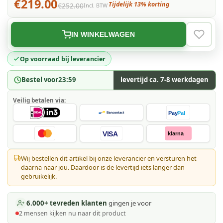
€219.00
Tijdelijk 13% korting
€252.00
Incl. BTW
IN WINKELWAGEN
VERLAN
Op voorraad bij leverancier
Bestel voor
23:59
levertijd ca. 7-8 werkdagen
Veilig betalen via:
Pay
Pal
VISA
klarna
Wij bestellen dit artikel bij onze leverancier en versturen het
daarna naar jou. Daardoor is de levertijd iets langer dan
gebruikelijk.
6.000+ tevreden klanten
gingen je voor
2
mensen kijken
nu naar dit product