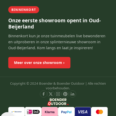
BINNENKORT
Onze eerste showroom opent in Oud-
Beijerland
Binnenkort kun je onze tuinmeubelen live bewonderen
en uitproberen in onze splinternieuwe showroom in
Oud-Beijerland. Kom langs en laat je inspireren!
Meer over onze showroom
›
Copyright © 2024 Boender & Boender Outdoor |
Alle rechten
voorbehouden.
VISA
Klarna
Pay
Pal