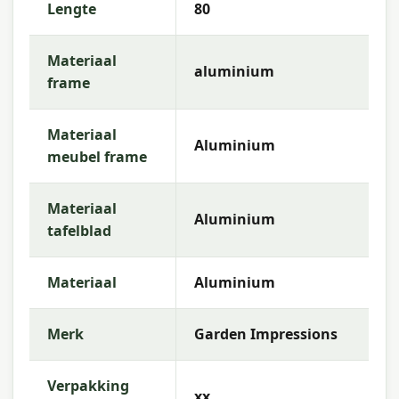
Lengte
80
wensen.
Waarom Garden Impressions?
Materiaal
aluminium
frame
Met
Garden Impressions
kies je voor
hoogwaardige tuinmeubelen met een uitstekende
prijs-kwaliteitsverhouding. De collectie kenmerkt
Materiaal
Aluminium
zich door tijdloos design, robuuste materialen en
meubel frame
een uitstekende weerbestendigheid — perfect
voor een sfeervolle buitenruimte.
Materiaal
Aluminium
tafelblad
Materiaal
Aluminium
Merk
Garden Impressions
Verpakking
xx