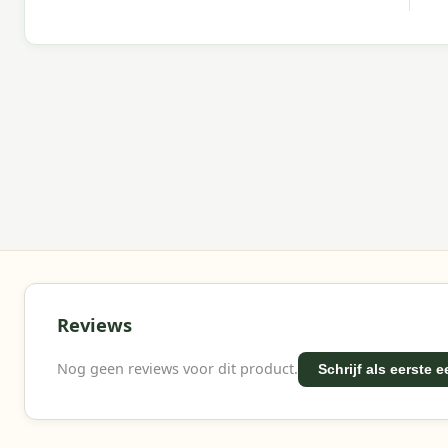
Meer informatie of advies nodig?
Heb je vragen over deze set? Neem gerust contact 
jouw buitenruimte.
Waarom Garden Impressions?
Met Garden Impressions kies je voor sterke materia
kwaliteitverhouding.
Reviews
Nog geen reviews voor dit product.
Schrijf als eerste 