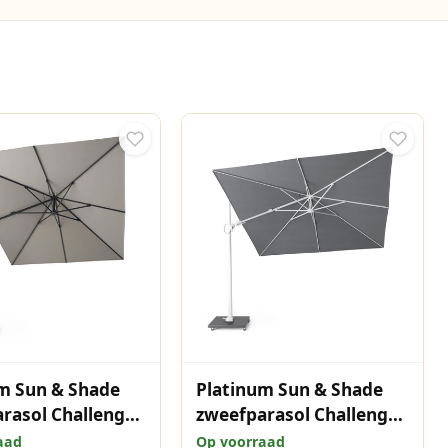
m Sun & Shade
Platinum Sun & Shade
rasol Challenger
zweefparasol Challenger
mium 350x260
T² premium 300x300
aad
Op voorraad