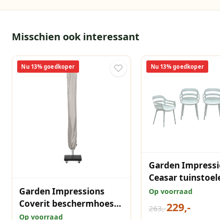
Misschien ook interessant
Nu 13% goedkoper
Nu 13% goedkoper
Garden Impressi
Ceasar tuinstoel
van 4 olijf
Garden Impressions
Op voorraad
Coverit beschermhoes
229,-
263,-
parasol 240x30/40 cm
Op voorraad