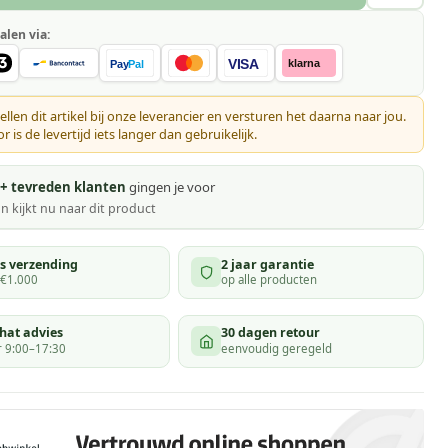
alen via:
VISA
klarna
Pay
Pal
ellen dit artikel bij onze leverancier en versturen het daarna naar jou.
 is de levertijd iets langer dan gebruikelijk.
+ tevreden klanten
gingen je voor
n kijkt
nu naar dit product
is verzending
2 jaar garantie
 €1.000
op alle producten
hat advies
30 dagen retour
 9:00–17:30
eenvoudig geregeld