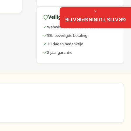
×
Veilig winkelen
oor
GRATIS TUININSPIRATIE
WebwinkelKeur gecertificeerd
SSL-beveiligde betaling
30 dagen bedenktijd
2 jaar garantie