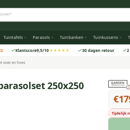
Tuintafels
Parasols
Tuinbanken
Tuinkussens
T
ct
Klantscore
9,5/10
30 dagen retour
2
★★★★★
et voet en hoes
parasolset 250x250
€17
Tijdelijk 