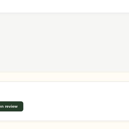
met ons op. Ons team helpt je graag met passend advies v
len, praktische ontwerpen en een uitstekende prijs-
een review