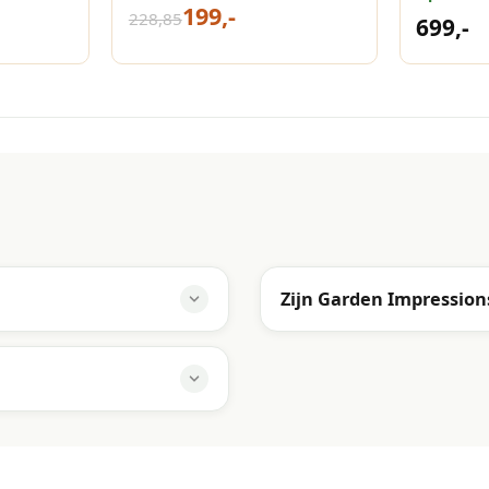
199,-
Manhat
228,85
699,-
Zijn Garden Impressio