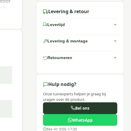
ntoor
rp,
Levering & retour
er
r kan
Levertijd
re
itge
Levering & montage
Retourneren
Hulp nodig?
Onze tuinexperts helpen je graag bij
vragen over dit product.
Bel ons
 rope
WhatsApp
Ma–Vr: 9:00–17:30