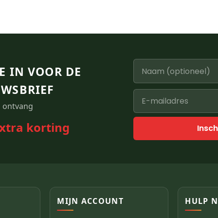
JE IN VOOR DE
UWSBRIEF
 ontvang
xtra korting
Insch
MIJN ACCOUNT
HULP 