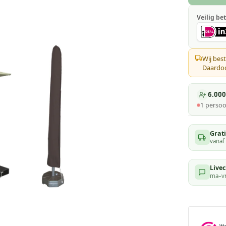
Veilig bet
Wij best
Daardoor
6.000
1
persoo
Grat
vanaf
Livec
ma–vr