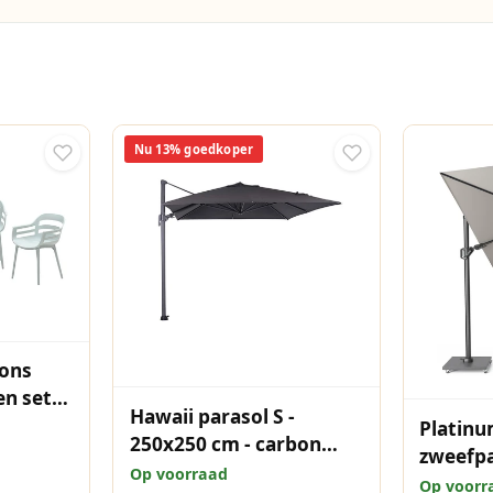
Nu 13% goedkoper
ons
en set
Hawaii parasol S -
Platinu
250x250 cm - carbon
zweefpa
black - zwart
Op voorraad
T² pre
Op voorr