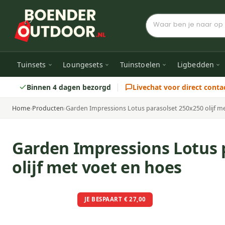
Tuinsets
Loungesets
Tuinstoelen
Ligbedden
Binnen 4 dagen bezorgd
Livechat voor direct conta
Home
›
Producten
›
Garden Impressions Lotus parasolset 250x250 olijf m
Garden Impressions Lotus 
olijf met voet en hoes
JE BESPAART € 27,00