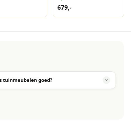
tan
Manhattan
679,-
ns tuinmeubelen goed?