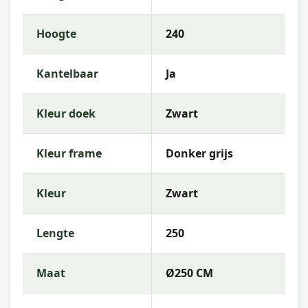
Garden Impressions? Neem gerust contact met
ons op via telefoon, e-mail of WhatsApp. Ons team
Hoogte
240
van tuinmeubelexperts helpt je graag bij de keuze
die het beste past bij jouw terras en wensen.
Kantelbaar
Ja
Waarom Garden Impressions?
Met
Garden Impressions
kies je voor
Kleur doek
Zwart
hoogwaardige tuinmeubelen met een uitstekende
prijs-kwaliteitsverhouding. De collectie kenmerkt
zich door tijdloos design, robuuste materialen en
Kleur frame
Donker grijs
een uitstekende weerbestendigheid — perfect
voor een sfeervolle buitenruimte.
Kleur
Zwart
Lengte
250
Maat
Ø250 CM