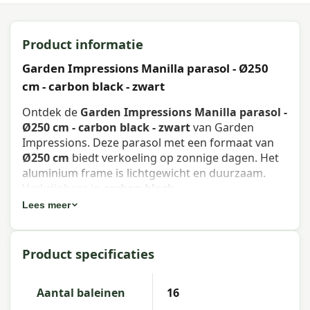
Product informatie
Garden Impressions Manilla parasol - Ø250
cm - carbon black - zwart
Ontdek de
Garden Impressions Manilla parasol -
Ø250 cm - carbon black - zwart
van Garden
Impressions. Deze parasol met een formaat van
Ø250 cm
biedt verkoeling op zonnige dagen. Het
aluminium frame is lichtgewicht en duurzaam.
Verkrijgbaar in
carbon black
.
Lees meer
Eigenschappen Garden Impressions
Manilla parasol - Ø250 cm - carbon
Product specificaties
black - zwart
Artikelnummer
: 12350
Aantal baleinen
16