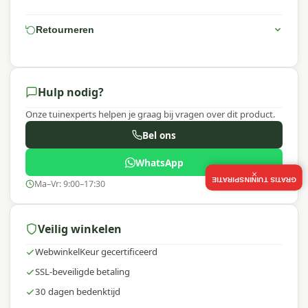
Retourneren
Hulp nodig?
Onze tuinexperts helpen je graag bij vragen over dit product.
Bel ons
WhatsApp
×
GRATIS TUININSPIRATIE
Ma–Vr: 9:00–17:30
Veilig winkelen
WebwinkelKeur gecertificeerd
SSL-beveiligde betaling
30 dagen bedenktijd