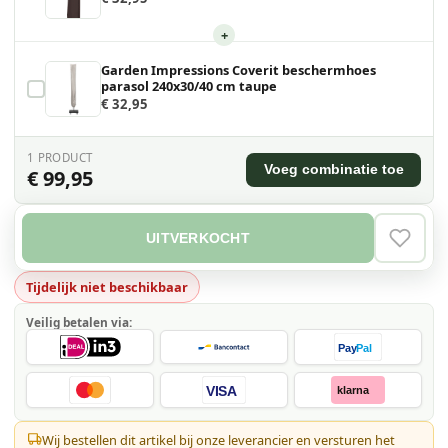
+
Garden Impressions Coverit beschermhoes
parasol 240x30/40 cm taupe
€ 32,95
1
PRODUCT
Voeg combinatie toe
€ 99,95
UITVERKOCHT
VERLAN
Tijdelijk niet beschikbaar
Veilig betalen via:
Pay
Pal
VISA
klarna
Wij bestellen dit artikel bij onze leverancier en versturen het