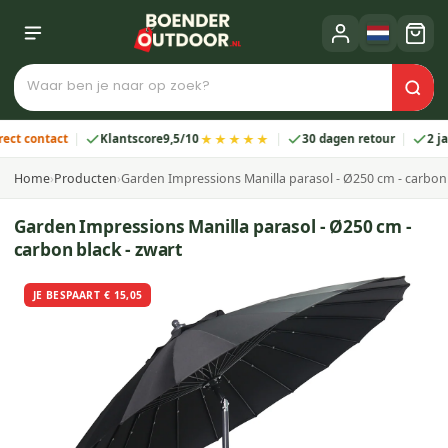
★★★★★
ontact
Klantscore
9,5/10
30 dagen retour
2 jaar ga
Home
›
Producten
›
Garden Impressions Manilla parasol - Ø250 cm - carbon 
Garden Impressions Manilla parasol - Ø250 cm -
carbon black - zwart
JE BESPAART € 15,05