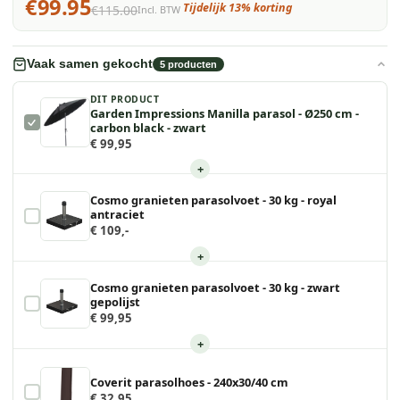
€99.95
Tijdelijk 13% korting
€115.00
Incl. BTW
Vaak samen gekocht
5
producten
DIT PRODUCT
Garden Impressions Manilla parasol - Ø250 cm -
carbon black - zwart
€ 99,95
+
Cosmo granieten parasolvoet - 30 kg - royal
antraciet
€ 109,-
+
Cosmo granieten parasolvoet - 30 kg - zwart
gepolijst
€ 99,95
+
Coverit parasolhoes - 240x30/40 cm
€ 32,95