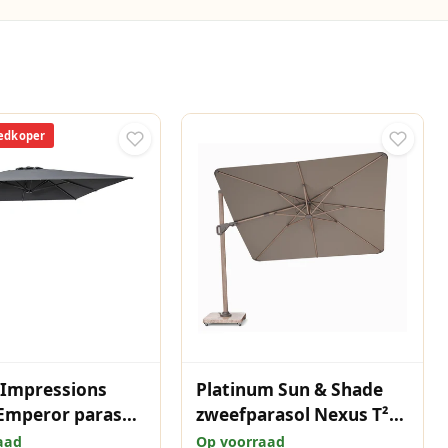
edkoper
 Impressions
Platinum Sun & Shade
Emperor parasol
zweefparasol Nexus T²
- carbon black -
Premium Mocha
aad
Op voorraad