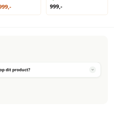
et
300x300 Havana
999,-
999,-
 op dit product?