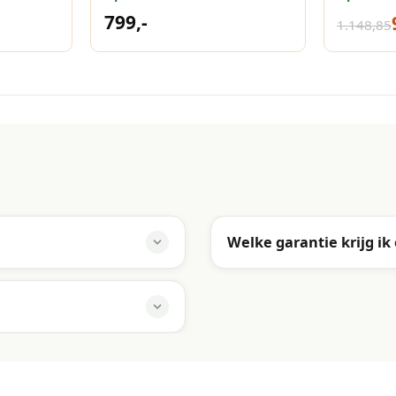
300x300 Havana
antraci
799,-
1.148,85
Welke garantie krijg ik