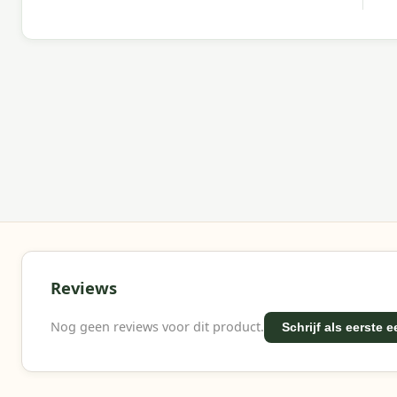
Meer informatie of advies nodig?
Heb je vragen over deze set? Neem gerust contact 
jouw buitenruimte.
Waarom Garden Impressions?
Met Garden Impressions kies je voor sterke materia
kwaliteitverhouding.
Reviews
Nog geen reviews voor dit product.
Schrijf als eerste 