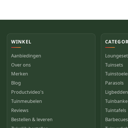
WINKEL
CATEGOR
Aanbiedingen
Loungeset
Over ons
Tuinsets
Merken
Tuinstoel
Blog
Parasols
Productvideo's
Ligbedde
Tuinmeubelen
Tuinbank
Reviews
Tuintafels
Bestellen & leveren
Barbecue