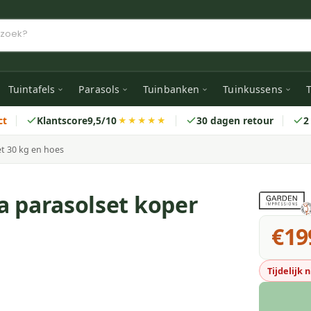
Tuintafels
Parasols
Tuinbanken
Tuinkussens
T
ct
Klantscore
9,5/10
30 dagen retour
2
★★★★★
t 30 kg en hoes
a parasolset koper
€19
Tijdelijk 