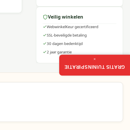
Veilig winkelen
oor
WebwinkelKeur gecertificeerd
SSL-beveiligde betaling
30 dagen bedenktijd
2 jaar garantie
×
GRATIS TUININSPIRATIE