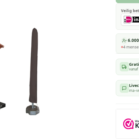
Veilig bet
6.000
4
mensen
Grat
vanaf
Livec
ma–vr