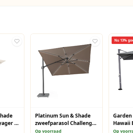
Nu 13% go
Shade
Platinum Sun & Shade
Garden
yager T¹
zweefparasol Challenger
Hawaii 
200
T² Premium Glow
- 3x4 m 
Op voorraad
Op voorr