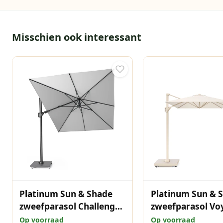
Misschien ook interessant
Platinum Sun & Shade
Platinum Sun & 
zweefparasol Challenger
zweefparasol Vo
T² 350x260 lichtgrijs
Sandstone 300x
Op voorraad
Op voorraad