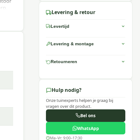
ntoor
rp,
Levering & retour
er
r kan
Levertijd
re
itge
Levering & montage
Retourneren
Hulp nodig?
Onze tuinexperts helpen je graag bij
vragen over dit product.
Bel ons
 rope
WhatsApp
Ma–Vr: 9:00–17:30