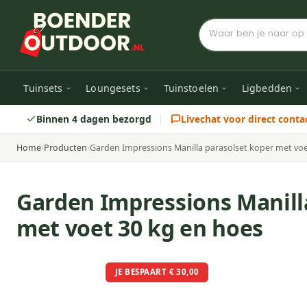
Tuinsets
Loungesets
Tuinstoelen
Ligbedden
Binnen 4 dagen bezorgd
Livechat voor direct conta
Home
›
Producten
›
Garden Impressions Manilla parasolset koper met voe
Garden Impressions Manill
met voet 30 kg en hoes
JE BESPAART € 30,00