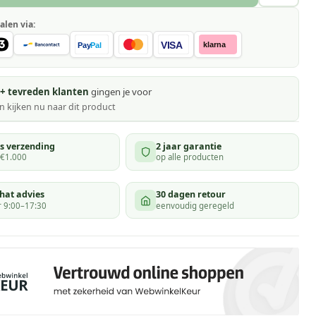
alen via:
VISA
klarna
Pay
Pal
+ tevreden klanten
gingen je voor
 kijken
nu naar dit product
is verzending
2 jaar garantie
 €1.000
op alle producten
hat advies
30 dagen retour
 9:00–17:30
eenvoudig geregeld