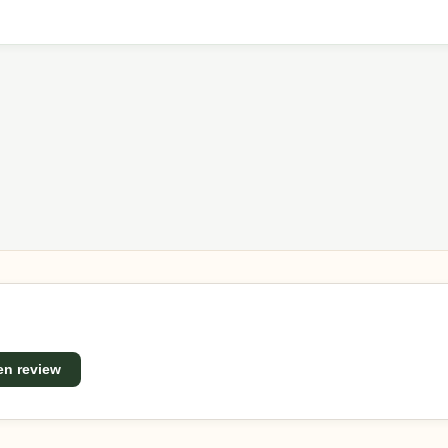
met ons op. Ons team helpt je graag met passend advies v
len, praktische ontwerpen en een uitstekende prijs-
een review