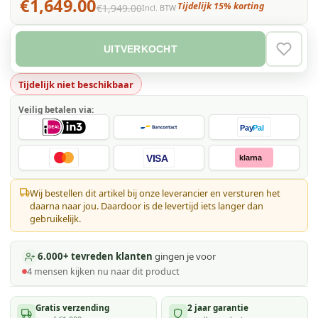
€1,649.00
Tijdelijk 15% korting
€1,949.00
Incl. BTW
UITVERKOCHT
VERLAN
Tijdelijk niet beschikbaar
Veilig betalen via:
Pay
Pal
VISA
klarna
Wij bestellen dit artikel bij onze leverancier en versturen het
daarna naar jou. Daardoor is de levertijd iets langer dan
gebruikelijk.
6.000+ tevreden klanten
gingen je voor
4
mensen kijken
nu naar dit product
Gratis verzending
2 jaar garantie