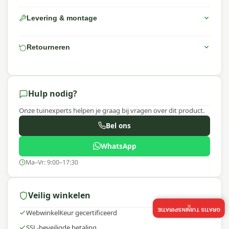
Levering & montage
Retourneren
Hulp nodig?
Onze tuinexperts helpen je graag bij vragen over dit product.
Bel ons
WhatsApp
Ma–Vr: 9:00–17:30
Veilig winkelen
×
GRATIS TUININSPIRATIE
WebwinkelKeur gecertificeerd
SSL-beveiligde betaling