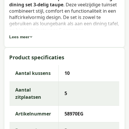
dining set 3-delig taupe
. Deze veelzijdige tuinset
combineert stijl, comfort en functionaliteit in een
halfcirkelvormig design. De set is zowel te
gebruiken als loungebank als aan een dining tafel,
en biedt zitplaats voor 5 personen.
Lees meer
Eigenschappen Matera lounge-
dining set 3-delig taupe
Product specificaties
Artikelnummer
: 58970EG
EAN
: 8713002589702
Aantal kussens
10
Aantal zitplaatsen
: 5
Breedte
: 251 cm
Diepte
: 271 cm
Aantal
5
Hoogte
: 73 cm
zitplaatsen
Zithoogte (incl. kussen)
: 39,5 cm
Zithoogte (excl. kussen)
: 25,5 cm
Zitdiepte
: 55 cm
Artikelnummer
58970EG
Materiaal frame
: Aluminium met matte
poedercoating