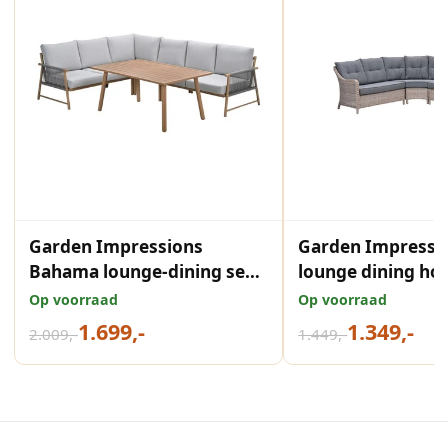
Garden Impressions
Garden Impresss
Bahama lounge-dining set
lounge dining hoe
5-delig light teaklook taupe
delig vintage wil
Op voorraad
Op voorraad
valley sand
1.699,-
1.349,-
2.009,-
1.449,-