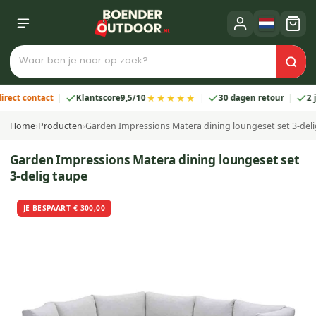
★★★★★
contact
Klantscore
9,5/10
30 dagen retour
2 jaar g
Home
›
Producten
›
Garden Impressions Matera dining loungeset set 3-del
Garden Impressions Matera dining loungeset set
3-delig taupe
JE BESPAART € 300,00