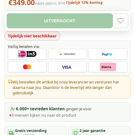
€349.00
Tijdelijk 13% korting
€401.00
Incl. BTW
UITVERKOCHT
VERLAN
Tijdelijk niet beschikbaar
Veilig betalen via:
Pay
Pal
VISA
klarna
Wij bestellen dit artikel bij onze leverancier en versturen het
daarna naar jou. Daardoor is de levertijd iets langer dan
gebruikelijk.
6.000+ tevreden klanten
gingen je voor
3
mensen kijken
nu naar dit product
Gratis verzending
2 jaar garantie