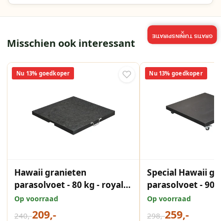
×
GRATIS TUININSPIRATIE
Misschien ook interessant
Nu 13% goedkoper
Nu 13% goedkoper
Hawaii granieten
Special Hawaii gr
parasolvoet - 80 kg - royal
parasolvoet - 90 
antraciet
gepolijst - verrij
Op voorraad
Op voorraad
209,-
259,-
240,-
298,-