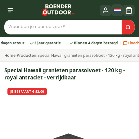
n retour
2 jaar garantie
Binnen 4 dagen bezorgd
Livechat vo
Home
›
Producten
›
Special Hawaii granieten parasolvoet - 120 kg - royal ant
Special Hawaii granieten parasolvoet - 120 kg -
royal antraciet - verrijdbaar
JE BESPAART € 52,00