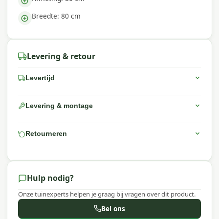
advies voor jouw buitenruimte.
Breedte: 80 cm
Waarom Garden Impressions?
Met Garden Impressions kies je voor sterke
materialen, praktische ontwerpen en een
Levering & retour
uitstekende prijs-kwaliteitverhouding.
Levertijd
Levering & montage
Retourneren
Hulp nodig?
Onze tuinexperts helpen je graag bij vragen over dit product.
Bel ons