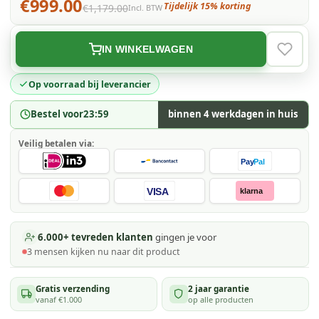
€999.00
Tijdelijk 15% korting
€1,179.00
Incl. BTW
IN WINKELWAGEN
VERLAN
Op voorraad bij leverancier
Bestel voor
23:59
binnen 4 werkdagen in huis
Veilig betalen via:
Pay
Pal
VISA
klarna
6.000+ tevreden klanten
gingen je voor
3
mensen kijken
nu naar dit product
Gratis verzending
2 jaar garantie
vanaf €1.000
op alle producten