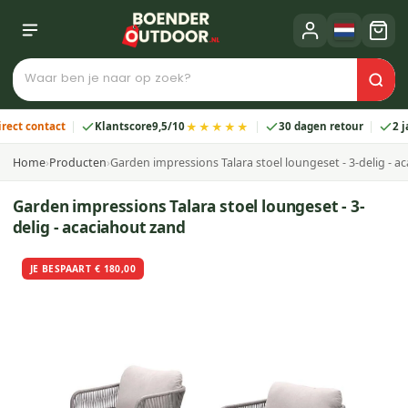
★★★★★
 contact
Klantscore
9,5/10
30 dagen retour
2 jaar 
Home
›
Producten
›
Garden impressions Talara stoel loungeset - 3-delig - a
Garden impressions Talara stoel loungeset - 3-
delig - acaciahout zand
JE BESPAART € 180,00