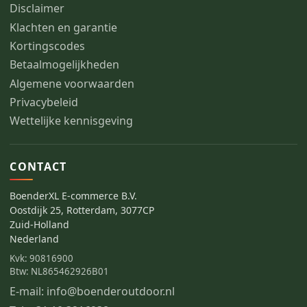
Disclaimer
Klachten en garantie
Kortingscodes
Betaalmogelijkheden
Algemene voorwaarden
Privacybeleid
Wettelijke kennisgeving
CONTACT
BoenderXL E-commerce B.V.
Oostdijk 25, Rotterdam, 3077CP
Zuid-Holland
Nederland
Kvk: 90816900
Btw: NL865462926B01
E-mail: info@boenderoutdoor.nl