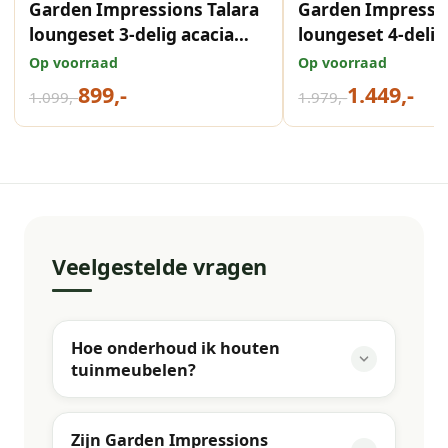
Garden Impressions Talara
Garden Impressio
loungeset 3-delig acacia
loungeset 4-delig
white wash taupe
white wash-rope
Op voorraad
Op voorraad
taupe/grey sand
899,-
1.449,-
1.099,-
1.979,-
Veelgestelde vragen
Hoe onderhoud ik houten
tuinmeubelen?
Zijn Garden Impressions