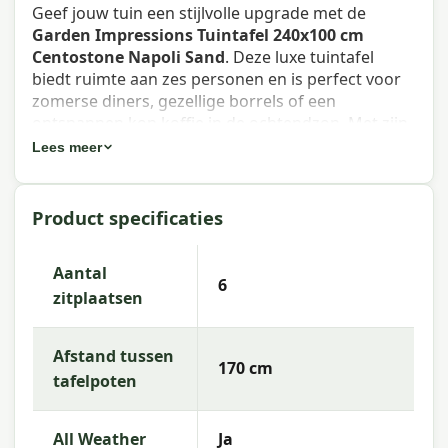
Geef jouw tuin een stijlvolle upgrade met de
Garden Impressions Tuintafel 240x100 cm
Centostone Napoli Sand
. Deze luxe tuintafel
biedt ruimte aan zes personen en is perfect voor
zomerse diners, gezellige borrels of een
ontspannen kop koffie in de ochtendzon. Met zijn
royale formaat, weerbestendige eigenschappen
Lees meer
en hoogwaardige afwerking is deze tuintafel een
echte blikvanger én duurzame keuze.
Product specificaties
Het tafelblad is gemaakt van Centostone® – een
revolutionair, extreem hard materiaal dat
vergelijkbaar is met keramiek, maar compacter,
Aantal
6
krasbestendig en hittebestendig. Dankzij de
zitplaatsen
zandkleurige
Napoli Sand
-afwerking straalt het
blad een warme, natuurlijke look uit die perfect
Afstand tussen
past in zowel moderne als klassieke
170 cm
tuininrichtingen.
tafelpoten
Het donkergrijze aluminium frame maakt de
All Weather
Ja
tuintafel niet alleen stevig en stabiel, maar ook