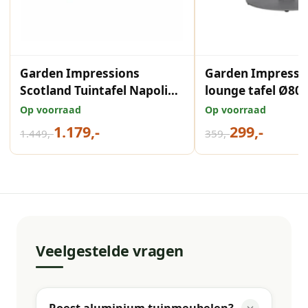
Garden Impressions
Garden Impressi
Scotland Tuintafel Napoli
lounge tafel Ø80
Sand - 230x115 cm
taupe Centostone Napoli
Op voorraad
Op voorraad
sand
1.179,-
299,-
1.449,-
359,-
Veelgestelde vragen
Roest aluminium tuinmeubelen?