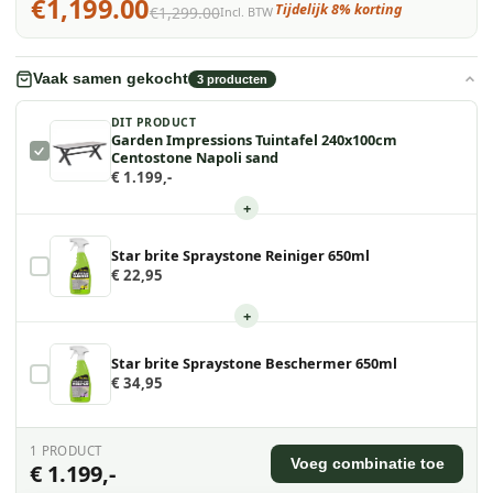
€1,199.00
Tijdelijk 8% korting
€1,299.00
Incl. BTW
Vaak samen gekocht
3
producten
DIT PRODUCT
Garden Impressions Tuintafel 240x100cm
Centostone Napoli sand
€ 1.199,-
+
Star brite Spraystone Reiniger 650ml
€ 22,95
+
Star brite Spraystone Beschermer 650ml
€ 34,95
1
PRODUCT
Voeg combinatie toe
€ 1.199,-