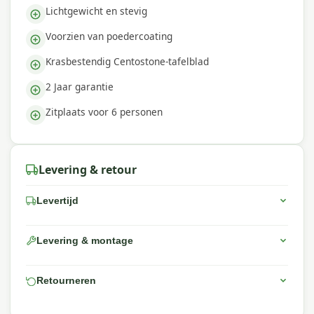
prijs-kwaliteitverhouding. We bieden een
Lichtgewicht en stevig
uitgebreid assortiment, snelle levering en
deskundig advies, zodat jij de beste keuze kunt
Voorzien van poedercoating
maken voor jouw buitenruimte.
Krasbestendig Centostone-tafelblad
2 Jaar garantie
Zitplaats voor 6 personen
Levering & retour
Levertijd
Levering & montage
Retourneren