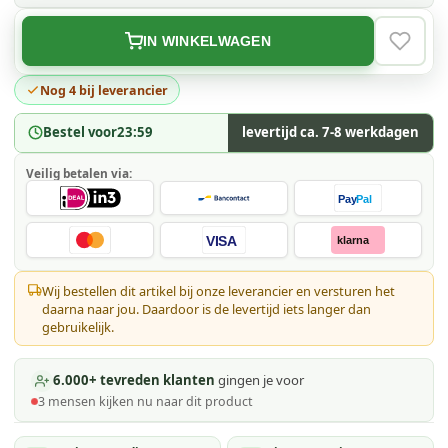
IN WINKELWAGEN
VERLAN
Nog 4 bij leverancier
Bestel voor
23:59
levertijd ca. 7-8 werkdagen
Veilig betalen via:
Pay
Pal
VISA
klarna
Wij bestellen dit artikel bij onze leverancier en versturen het
daarna naar jou. Daardoor is de levertijd iets langer dan
gebruikelijk.
6.000+ tevreden klanten
gingen je voor
3
mensen kijken
nu naar dit product