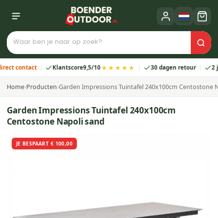
★★★★★
contact
Klantscore
9,5/10
30 dagen retour
2 jaar g
Home
›
Producten
›
Garden Impressions Tuintafel 240x100cm Centostone N
Garden Impressions Tuintafel 240x100cm
Centostone Napoli sand
JE BESPAART € 100,00