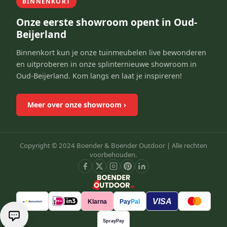
BINNENKORT
Onze eerste showroom opent in Oud-
Beijerland
Binnenkort kun je onze tuinmeubelen live bewonderen
en uitproberen in onze splinternieuwe showroom in
Oud-Beijerland. Kom langs en laat je inspireren!
Meer over onze showroom
›
Copyright © 2024 Boender & Boender Outdoor |
Alle rechten
voorbehouden.
VISA
Klarna
Pay
Pal
SprayPay