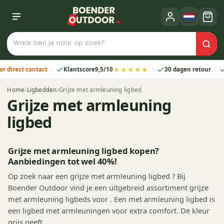
★★★★★
ect contact
Klantscore
9,5/10
30 dagen retour
2 ja
Home
›
Ligbedden
›
Grijze met armleuning ligbed
Grijze met armleuning
ligbed
Grijze met armleuning ligbed kopen?
Aanbiedingen tot wel 40%!
Op zoek naar een grijze met armleuning ligbed ? Bij
Boender Outdoor vind je een uitgebreid assortiment grijze
met armleuning ligbeds voor . Een met armleuning ligbed is
een ligbed met armleuningen voor extra comfort. De kleur
grijs geeft…