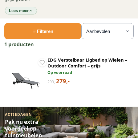
Lees meer
Filteren
1 producten
EDG Verstelbaar Ligbed op Wielen –
Outdoor Comfort – grijs
Op voorraad
279,-
299,-
ACTIEDAGEN
Pak nu extra
voordeel op
tuinmeubelen