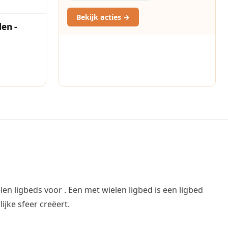
Bekijk acties →
en -
en ligbeds voor . Een met wielen ligbed is een ligbed
ijke sfeer creëert.