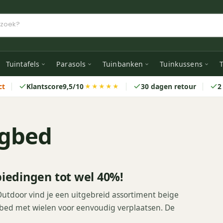
Tuintafels
Parasols
Tuinbanken
Tuinkussens
T
ct
Klantscore
9,5/10
30 dagen retour
2
★★★★★
igbed
iedingen tot wel 40%!
Outdoor vind je een uitgebreid assortiment beige
igbed met wielen voor eenvoudig verplaatsen. De