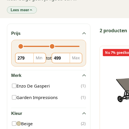
Lees meer
2 producten
Prijs
Nu 7% goedko
tot
Min
Max
Merk
Enzo De Gasperi
(
1
)
Garden Impressions
(
1
)
Kleur
Beige
(
2
)