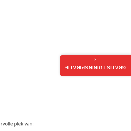
×
GRATIS TUININSPIRATIE
rvolle plek van: