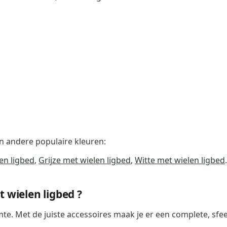
in andere populaire kleuren:
en ligbed
,
Grijze met wielen ligbed
,
Witte met wielen ligbed
.
t wielen ligbed ?
mte. Met de juiste accessoires maak je er een complete, sfee