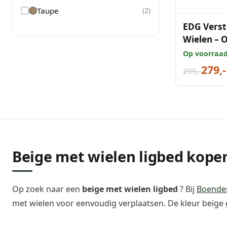
Taupe
(
2
)
EDG Verst
Wielen – 
taupe
Op voorraa
279,-
299,-
Beige met wielen ligbed kope
Op zoek naar een
beige met wielen ligbed
? Bij
Boende
met wielen voor eenvoudig verplaatsen. De kleur beige g