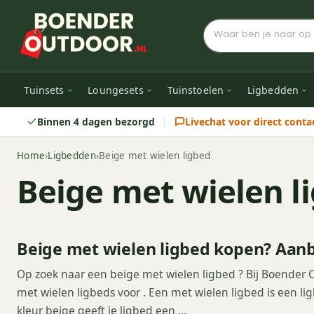
Tuinsets
Loungesets
Tuinstoelen
Ligbedden
Binnen 4 dagen bezorgd
Livechat voor direct conta
Home
›
Ligbedden
›
Beige met wielen ligbed
Beige met wielen l
Beige met wielen ligbed kopen? Aanb
Op zoek naar een beige met wielen ligbed ? Bij Boender 
met wielen ligbeds voor . Een met wielen ligbed is een l
kleur beige geeft je ligbed een …