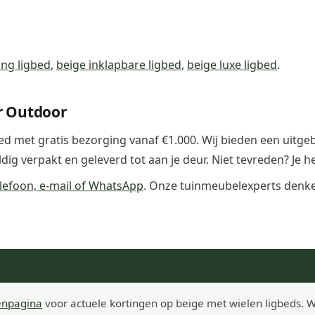
ng ligbed
,
beige inklapbare ligbed
,
beige luxe ligbed
.
r Outdoor
bed met gratis bezorging vanaf €1.000. Wij bieden een uitge
g verpakt en geleverd tot aan je deur. Niet tevreden? Je h
lefoon, e-mail of WhatsApp
. Onze tuinmeubelexperts denken
enpagina
voor actuele kortingen op beige met wielen ligbeds. W