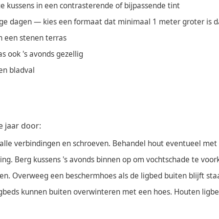
 kussens in een contrasterende of bijpassende tint
e dagen — kies een formaat dat minimaal 1 meter groter is da
n een stenen terras
as ook 's avonds gezellig
en bladval
e jaar door:
r alle verbindingen en schroeven. Behandel hout eventueel met o
ming. Berg kussens 's avonds binnen op om vochtschade te voo
n. Overweeg een beschermhoes als de ligbed buiten blijft sta
ligbeds kunnen buiten overwinteren met een hoes. Houten ligb