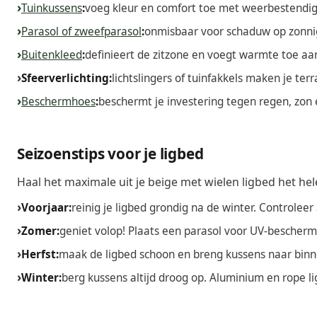
Tuinkussens
:
voeg kleur en comfort toe met weerbestendige
Parasol of zweefparasol
:
onmisbaar voor schaduw op zonnig
Buitenkleed
:
definieert de zitzone en voegt warmte toe aa
Sfeerverlichting:
lichtslingers of tuinfakkels maken je terr
Beschermhoes
:
beschermt je investering tegen regen, zon 
Seizoenstips voor je ligbed
Haal het maximale uit je beige met wielen ligbed het hel
Voorjaar:
reinig je ligbed grondig na de winter. Controlee
Zomer:
geniet volop! Plaats een parasol voor UV-bescher
Herfst:
maak de ligbed schoon en breng kussens naar binne
Winter:
berg kussens altijd droog op. Aluminium en rope 