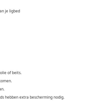
n je ligbed
lie of beits.
rkomen.
an.
eds hebben extra bescherming nodig.