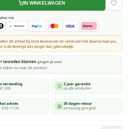
IN WINKELWAGEN
VERLAN
alen via:
VISA
klarna
Pay
Pal
ellen dit artikel bij onze leverancier en versturen het daarna naar jou.
 is de levertijd iets langer dan gebruikelijk.
+ tevreden klanten
gingen je voor
 kijken
nu naar dit product
is verzending
2 jaar garantie
 €1.000
op alle producten
hat advies
30 dagen retour
 9:00–17:30
eenvoudig geregeld