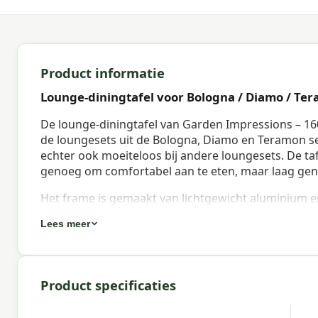
Product informatie
Lounge-diningtafel voor Bologna / Diamo / Tera
De lounge-diningtafel van Garden Impressions – 16
de loungesets uit de Bologna, Diamo en Teramon ser
echter ook moeiteloos bij andere loungesets. De ta
genoeg om comfortabel aan te eten, maar laag gen
Het frame is gemaakt van lichtgewicht aluminium 
carbon black. Dit maakt de diningtafel stevig, roes
Lees meer
tafelblad is uitgevoerd in lichtbruin Vironwood – e
te onderscheiden is. Vironwood is kleurvast, trekt 
Met een hoogte van 69 cm en 64 cm ruimte onder he
Product specificaties
personen. De rechthoekige vorm en het moderne des
verschillende tuinsettings.