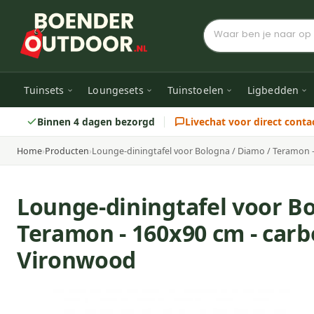
Tuinsets
Loungesets
Tuinstoelen
Ligbedden
Binnen 4 dagen bezorgd
Livechat voor direct conta
Home
›
Producten
›
Lounge-diningtafel voor Bologna / Diamo / Teramon -
Lounge-diningtafel voor Bo
Teramon - 160x90 cm - carbo
Vironwood