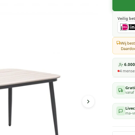
Veilig bet
Wij best
Daardoor
6.000
4
mensen
Grat
vanaf
Livec
ma–vr