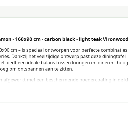
mon - 160x90 cm - carbon black - light teak Vironwoo
0x90 cm – is speciaal ontworpen voor perfecte combinatie
ies. Dankzij het veelzijdige ontwerp past deze diningtafel
fel biedt een ideale balans tussen loungen en dineren: hoo
oeg om ontspannen aan te zitten.
en afgewerkt met een beschermende poedercoating in de k
tbestendig en geschikt voor langdurig buitengebruik. Het
en onderhoudsvriendelijk kunststof dat nauwelijks van echt 
niet krom en is eenvoudig te reinigen met een mild sopje.
t blad biedt deze diningtafel optimaal comfort voor 4
ign zorgen ervoor dat de tafel perfect integreert in