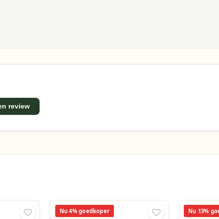
e-diningtafel? Neem gerust contact met ons op. Bel ons, st
ns team van tuinmeubelexperts staat klaar om je te helpe
 tuinmeubelen met een uitstekende prijs-kwaliteitverhoudi
ing en deskundig advies, zodat jij de beste keuze kunt mak
een review
Nu 4% goedkoper
Nu 13% go