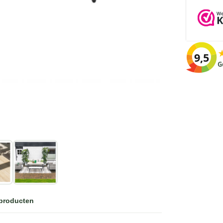
9,5
G
 producten