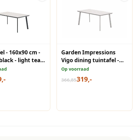
el - 160x90 cm -
Garden Impressions
lack - light teak
Vigo dining tuintafel -
ood
160x90 cm - taupe
aad
Op voorraad
,-
319,-
366,85