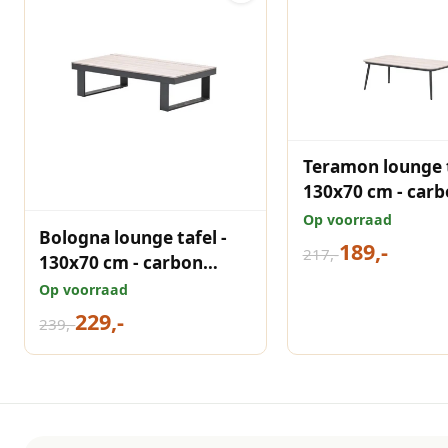
Teramon lounge t
130x70 cm - carbon
black - light teak
Op voorraad
Bologna lounge tafel -
Vironwood
189,-
217,-
130x70 cm - carbon
black - light teak
Op voorraad
Vironwood
229,-
239,-