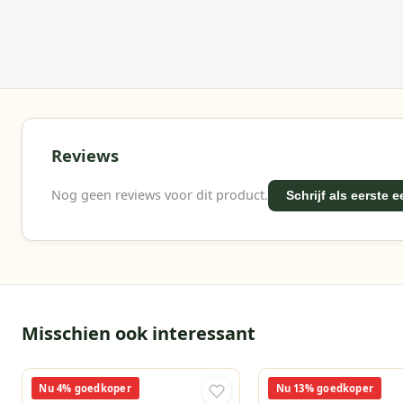
Heb je vragen of wil je meer weten over deze loung
een e-mail of WhatsApp, of bezoek onze webshop. O
Waarom Garden Impressions?
Met Garden Impressions kies je voor hoogwaardige
We bieden een uitgebreid assortiment, snelle lever
voor jouw buitenruimte.
Reviews
Nog geen reviews voor dit product.
Schrijf als eerste 
Misschien ook interessant
Nu 4% goedkoper
Nu 13% goedkoper