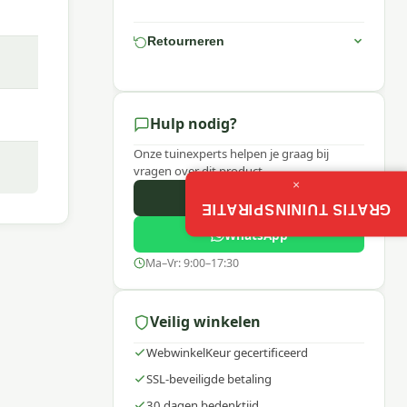
Retourneren
Hulp nodig?
Onze tuinexperts helpen je graag bij
vragen over dit product.
×
Bel ons
GRATIS TUININSPIRATIE
WhatsApp
Ma–Vr: 9:00–17:30
en
Veilig winkelen
m
WebwinkelKeur gecertificeerd
SSL-beveiligde betaling
30 dagen bedenktijd