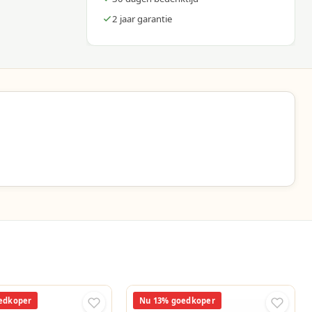
uur
2 jaar garantie
n!
ng.
en
edkoper
Nu 13% goedkoper