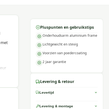
Pluspunten en gebruikstips
d
Onderhoudsarm aluminium frame
s met
Lichtgewicht en stevig
Voorzien van poedercoating
g
2 Jaar garantie
leur
teak
Levering & retour
Levertijd
Levering & montage