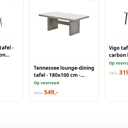
afel -
Vigo taf
carbon b
Vironw
Op voorr
Tennessee lounge-dining
319
367,-
tafel - 180x100 cm -
vintage willow - light
Op voorraad
teak vironwood
549,-
569,-