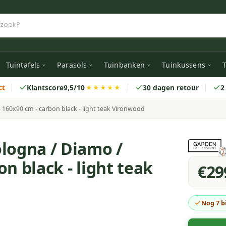
Tuintafels
Parasols
Tuinbanken
Tuinkussens
T
ct
Klantscore
9,5/10
30 dagen retour
2
★★★★★
 160x90 cm - carbon black - light teak Vironwood
logna / Diamo /
n black - light teak
€29
Nog 7 bi