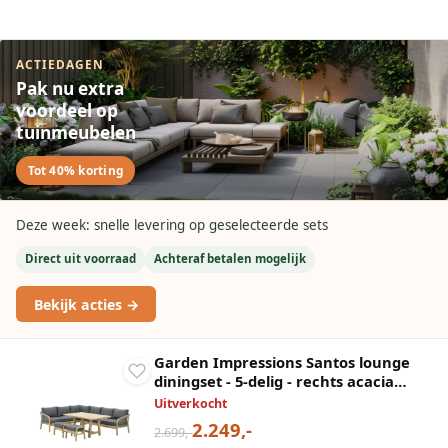
ACTIEDAGEN
Pak nu extra
voordeel op
tuinmeubelen
Tot 40% korting
Deze week: snelle levering op geselecteerde sets
Direct uit voorraad
Achteraf betalen mogelijk
Bekijk acties →
Garden Impressions Santos lounge
diningset - 5-delig - rechts acacia
white wash - rope dark grey - mystic
Uitverkocht
grey
2.249,-
2.699,-