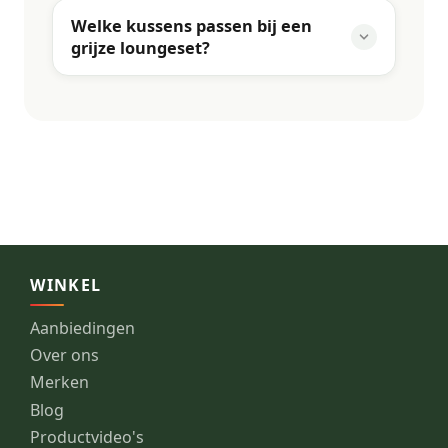
Welke kussens passen bij een
grijze loungeset?
WINKEL
Aanbiedingen
Over ons
Merken
Blog
Productvideo's