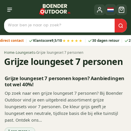
★★★★★
 contact
Klantscore
9,5/10
30 dagen retour
2 jaar 
Home
›
Loungesets
›
Grijze loungeset 7 personen
Grijze loungeset 7 personen
Grijze loungeset 7 personen kopen? Aanbiedingen
tot wel 40%!
Op zoek naar een grijze loungeset 7 personen? Bij Boender
Outdoor vind je een uitgebreid assortiment grijze
loungesets voor 7 personen. De kleur grijs geeft je
loungeset een neutrale, tijdloze basis die bij elke tuinstijl
past. Ontdek ons…