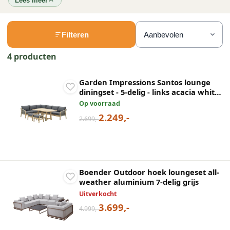
Lees meer
Filteren
4 producten
Garden Impressions Santos lounge
diningset - 5-delig - links acacia white
wash - rope dark grey - mystic grey
Op voorraad
2.249,-
2.699,-
Boender Outdoor hoek loungeset all-
weather aluminium 7-delig grijs
Uitverkocht
3.699,-
4.999,-