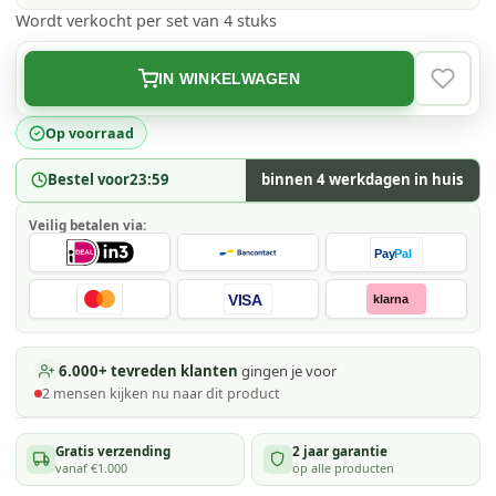
Wordt verkocht per set van 4 stuks
IN WINKELWAGEN
VERLAN
Op voorraad
Bestel voor
23:59
binnen 4 werkdagen in huis
Veilig betalen via:
Pay
Pal
VISA
klarna
6.000+ tevreden klanten
gingen je voor
2
mensen kijken
nu naar dit product
Gratis verzending
2 jaar garantie
vanaf €1.000
op alle producten