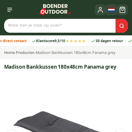
★★★★★
ect contact
Klantscore
9,5/10
30 dagen retour
2 ja
Home
›
Producten
›
Madison Bankkussen 180x48cm Panama grey
Madison Bankkussen 180x48cm Panama grey