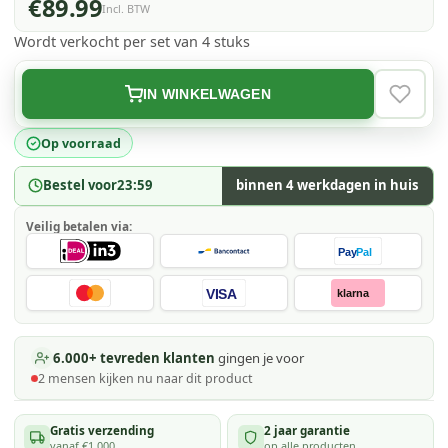
€89.99
Incl. BTW
Wordt verkocht per set van 4 stuks
IN WINKELWAGEN
VERLAN
Op voorraad
Bestel voor
23:59
binnen 4 werkdagen in huis
Veilig betalen via:
Pay
Pal
VISA
klarna
6.000+ tevreden klanten
gingen je voor
2
mensen kijken
nu naar dit product
Gratis verzending
2 jaar garantie
vanaf €1.000
op alle producten