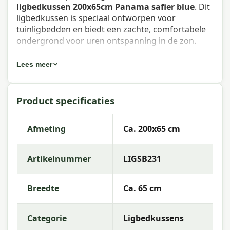
ligbedkussen 200x65cm Panama safier blue
. Dit
ligbedkussen is speciaal ontworpen voor
tuinligbedden en biedt een zachte, comfortabele
ondergrond voor uren ontspanning in de zon.
Eigenschappen Madison
Lees meer
ligbedkussen 200x65cm Panama
safier blue
Product specificaties
Artikelnummer:
LIGSB231
Afmeting
Ca. 200x65 cm
EAN:
8713229267407
Merk:
Madison
Artikelnummer
LIGSB231
Kleur:
blue
Breedte
Ca. 65 cm
Afmeting:
Ca. 200x65 cm
Stof:
50% Cotton 45% Polyester 5% Other fibers
Categorie
Ligbedkussens
Vulling:
Mix SG-20