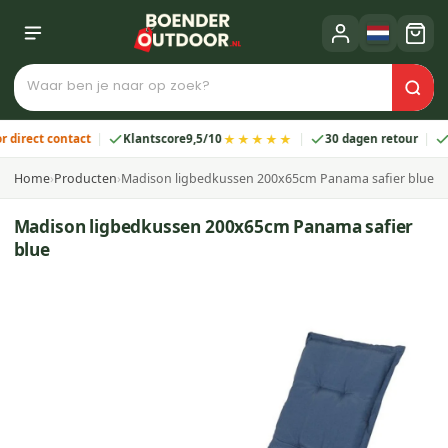
★★★★★
ect contact
Klantscore
9,5/10
30 dagen retour
2 jaa
Home
›
Producten
›
Madison ligbedkussen 200x65cm Panama safier blue
Madison ligbedkussen 200x65cm Panama safier
blue