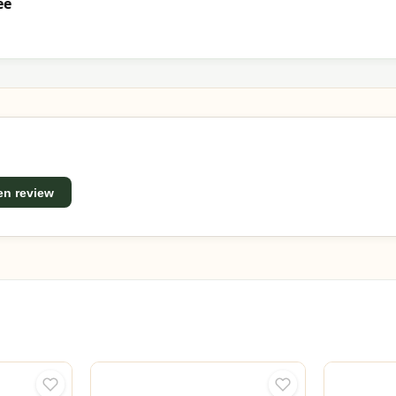
ee
een review