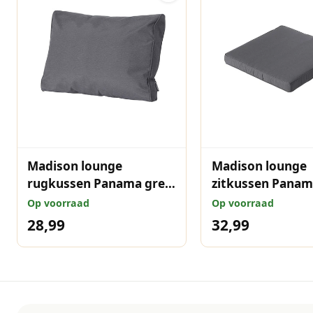
Madison lounge
Madison lounge
rugkussen Panama grey
zitkussen Panam
40x60 cm
60x60 cm
Op voorraad
Op voorraad
28,99
32,99