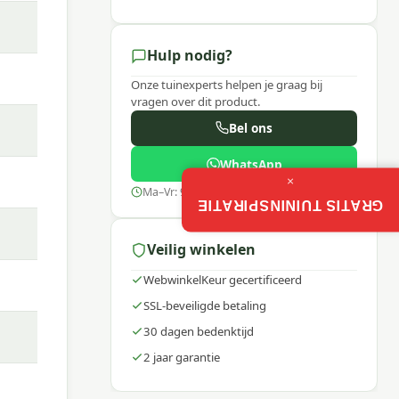
Hulp nodig?
Onze tuinexperts helpen je graag bij
vragen over dit product.
Bel ons
WhatsApp
×
Ma–Vr: 9:00–17:30
GRATIS TUININSPIRATIE
Veilig winkelen
WebwinkelKeur gecertificeerd
SSL-beveiligde betaling
30 dagen bedenktijd
2 jaar garantie