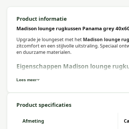
Product informatie
Madison lounge rugkussen Panama grey 40x6
Upgrade je loungeset met het
Madison lounge ru
zitcomfort en een stijlvolle uitstraling. Speciaal 
en duurzame materialen.
Eigenschappen Madison lounge rugk
Artikelnummer:
LOU6B239
Lees meer
EAN:
8713229084745
Merk:
Madison
Product specificaties
Kleur:
grey
Afmeting:
Ca. 40x60 cm
Afmeting
Ca