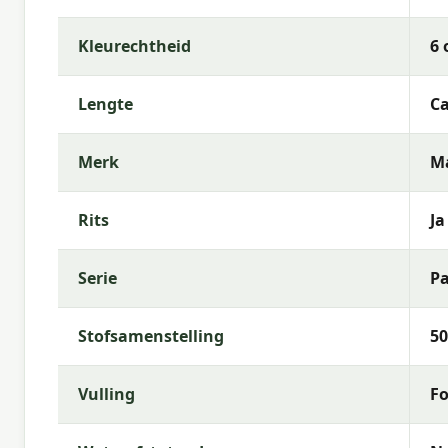
Waarom Madison?
Kleurechtheid
6 
Met
Madison
kies je voor hoogwaardige tuinkussen
kenmerkt zich door trendy dessins, duurzame mate
comfortabele buitenruimte.
Lengte
Ca
Merk
M
Rits
Ja
Serie
P
Stofsamenstelling
50
Vulling
Fo