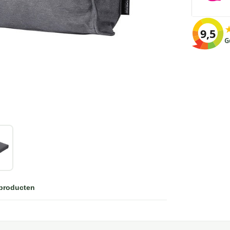
9,5
G
 producten