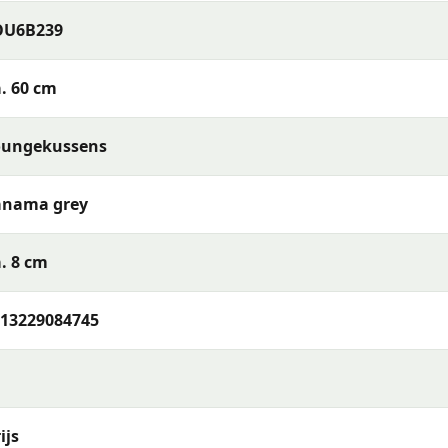
OU6B239
. 60 cm
oungekussens
anama grey
baar) of reinig de stof met een vochtige doek en mild
. 8 cm
t je het opbergt. Berg kussens op in een beschermhoes of
bruikt — zo blijven de kleuren en materialen langer mooi.
13229084745
 Panama grey 40x60 cm
of wil je meer weten over het
 ons op via telefoon, e-mail of WhatsApp. Ons team van
et beste past bij jouw terras en wensen.
ijs