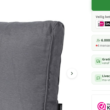
Veilig bet
6.000
4
mensen
Grat
vanaf
Livec
ma–vr