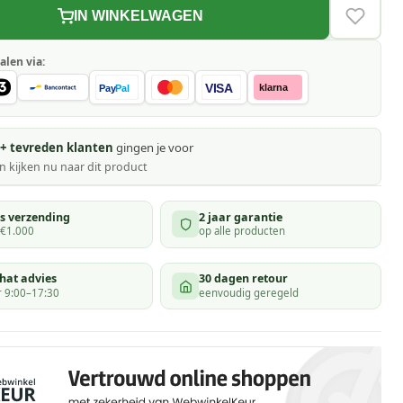
IN WINKELWAGEN
VERLAN
alen via:
VISA
klarna
Pay
Pal
+ tevreden klanten
gingen je voor
 kijken
nu naar dit product
is verzending
2 jaar garantie
 €1.000
op alle producten
hat advies
30 dagen retour
 9:00–17:30
eenvoudig geregeld