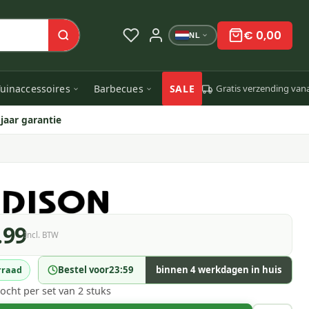
€ 0,00
NL
uinaccessoires
Barbecues
SALE
Gratis verzending van
 jaar garantie
.99
Incl. BTW
Bestel voor
23:59
binnen 4 werkdagen in huis
rraad
ocht per set van 2 stuks