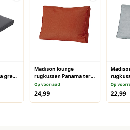
Madison lounge
Madiso
a grey
rugkussen Panama terra
rugkuss
40x60 cm
40x60 
Op voorraad
Op voorr
24,99
22,99