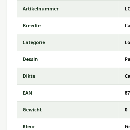
Stof:
50% Cotton 45% Polyester 5% Other fibers
Artikelnummer
L
Vulling:
Foam Flakes + polyester fiberfill mix
Rits:
Ja (hoes afneembaar)
Breedte
Ca
Kleurechtheid:
6 of 8
Categorie
L
Garantie:
2 jaar
Gebruiksinstructies
Dessin
P
Was de kussenhoes op lage temperatuur (als afneem
Dikte
Ca
zeepwater. Laat het kussen volledig drogen voorda
binnenshuis wanneer ze langere tijd niet worden ge
EAN
87
Meer informatie of advies nodig?
Heb je vragen over de
Madison lounge rugkussen
Gewicht
0
assortiment van Madison? Neem gerust contact met
tuinmeubelexperts helpt je graag bij de keuze die h
Kleur
Gr