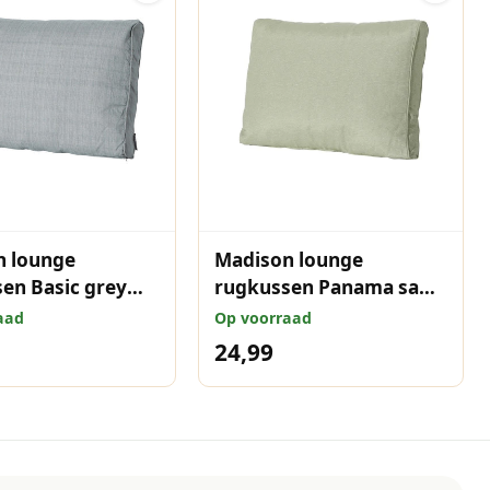
n lounge
Madison lounge
en Basic grey
rugkussen Panama sage
cm
40x60 cm
aad
Op voorraad
24,99