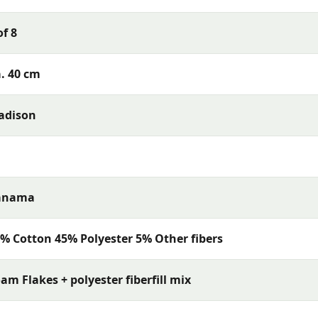
of 8
s met uitstekende kleurechtheid en comfort. De collectie
rialen en een uitstekende pasvorm — perfect voor een
. 40 cm
adison
anama
% Cotton 45% Polyester 5% Other fibers
am Flakes + polyester fiberfill mix