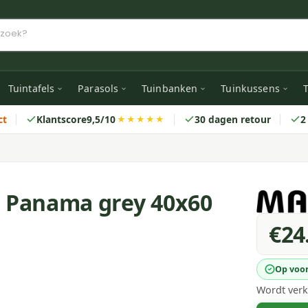
Tuintafels
Parasols
Tuinbanken
Tuinkussens
T
ct
Klantscore
9,5/10
30 dagen retour
2
★★★★★
 Panama grey 40x60
€24
Op voo
Wordt verk