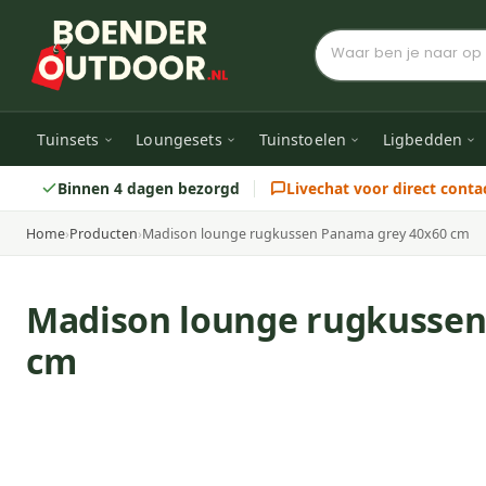
Tuinsets
Loungesets
Tuinstoelen
Ligbedden
Binnen 4 dagen bezorgd
Livechat voor direct conta
Home
›
Producten
›
Madison lounge rugkussen Panama grey 40x60 cm
Madison lounge rugkussen
cm