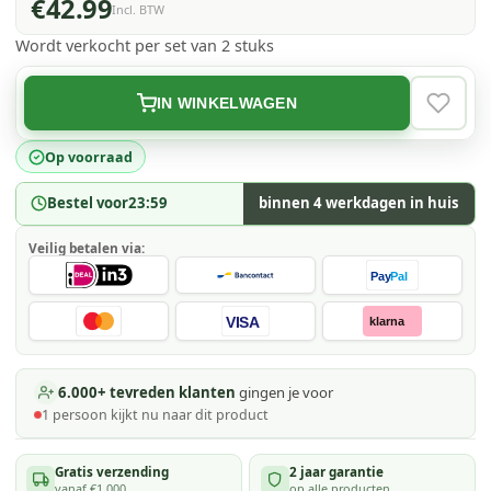
€42.99
Incl. BTW
Wordt verkocht per set van 2 stuks
IN WINKELWAGEN
VERLAN
Op voorraad
Bestel voor
23:59
binnen 4 werkdagen in huis
Veilig betalen via:
Pay
Pal
VISA
klarna
6.000+ tevreden klanten
gingen je voor
1
persoon kijkt
nu naar dit product
Gratis verzending
2 jaar garantie
vanaf €1.000
op alle producten