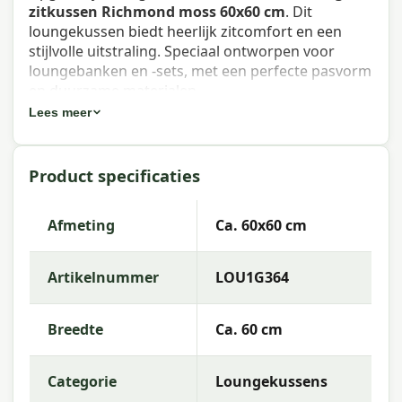
zitkussen Richmond moss 60x60 cm
. Dit
loungekussen biedt heerlijk zitcomfort en een
stijlvolle uitstraling. Speciaal ontworpen voor
loungebanken en -sets, met een perfecte pasvorm
en duurzame materialen.
Lees meer
Eigenschappen Madison lounge
zitkussen Richmond moss 60x60 cm
Product specificaties
Artikelnummer:
LOU1G364
EAN:
8713229076474
Afmeting
Ca. 60x60 cm
Merk:
Madison
Artikelnummer
LOU1G364
Kleur:
moss
Afmeting:
Ca. 60x60 cm
Breedte
Ca. 60 cm
Stof:
65% Acrylic 35% Polyester
Categorie
Loungekussens
Vulling:
SG-35