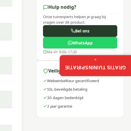
Hulp nodig?
Onze tuinexperts helpen je graag bij
vragen over dit product.
Bel ons
WhatsApp
Ma–Vr: 9:00–17:30
×
GRATIS TUININSPIRATIE
Veilig winkelen
WebwinkelKeur gecertificeerd
SSL-beveiligde betaling
nt
30 dagen bedenktijd
erts
2 jaar garantie