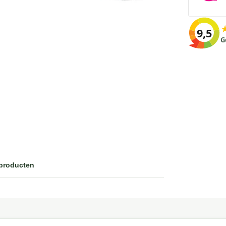
9,5
G
 producten