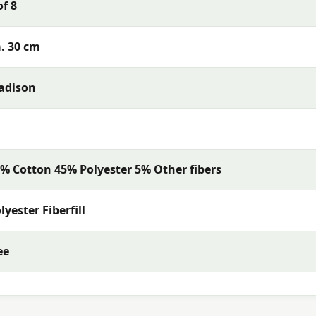
of 8
s met uitstekende kleurechtheid en comfort. De collectie
rialen en een uitstekende pasvorm — perfect voor een
. 30 cm
adison
% Cotton 45% Polyester 5% Other fibers
lyester Fiberfill
ee