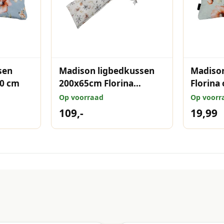
sen
Madison ligbedkussen
Madison
50 cm
200x65cm Florina
Florina
natural
Op voorraad
Op voorr
109,-
19,99