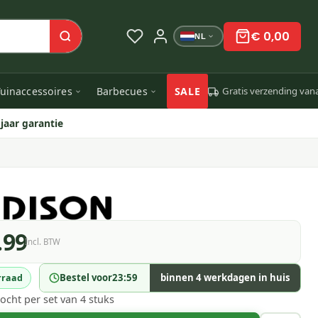
€ 0,00
NL
uinaccessoires
Barbecues
SALE
Gratis verzending van
 jaar garantie
.99
Incl. BTW
Bestel voor
23:59
binnen 4 werkdagen in huis
rraad
ocht per set van 4 stuks