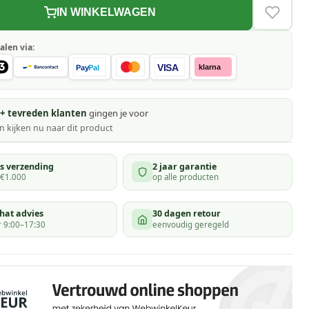
IN WINKELWAGEN
VERLAN
alen via:
VISA
klarna
Pay
Pal
+ tevreden klanten
gingen je voor
 kijken
nu naar dit product
is verzending
2 jaar garantie
 €1.000
op alle producten
hat advies
30 dagen retour
 9:00–17:30
eenvoudig geregeld