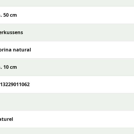
. 50 cm
erkussens
orina natural
baar) of reinig de stof met een vochtige doek en mild
. 10 cm
t je het opbergt. Berg kussens op in een beschermhoes of
bruikt — zo blijven de kleuren en materialen langer mooi.
13229011062
 natural 30x50 cm
of wil je meer weten over het assortime
telefoon, e-mail of WhatsApp. Ons team van tuinmeubelexp
ouw terras en wensen.
turel