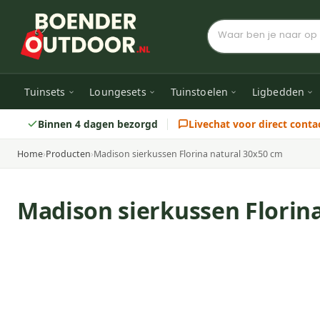
Tuinsets
Loungesets
Tuinstoelen
Ligbedden
Binnen 4 dagen bezorgd
Livechat voor direct conta
Home
›
Producten
›
Madison sierkussen Florina natural 30x50 cm
Madison sierkussen Florin