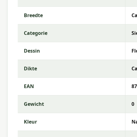
Vulling:
Polyester Fiberfill
Rits:
Ja (hoes afneembaar)
Breedte
Ca
Kleurechtheid:
6 of 8
Categorie
Si
Garantie:
2 jaar
Gebruiksinstructies
Dessin
Fl
Was de kussenhoes op lage temperatuur (als afneem
Dikte
Ca
zeepwater. Laat het kussen volledig drogen voorda
binnenshuis wanneer ze langere tijd niet worden ge
EAN
87
Meer informatie of advies nodig?
Heb je vragen over de
Madison sierkussen Florina
Gewicht
0
van Madison? Neem gerust contact met ons op via 
helpt je graag bij de keuze die het beste past bij j
Kleur
Na
Waarom Madison?