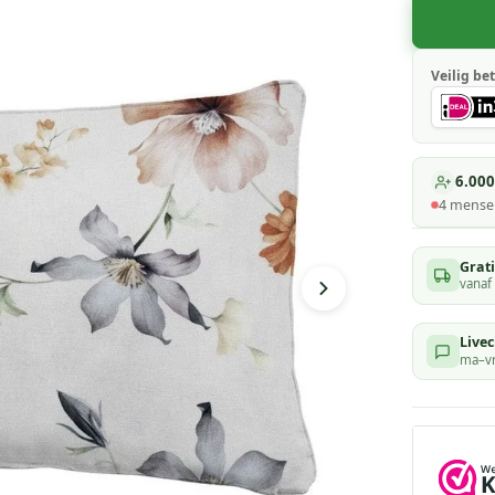
Veilig bet
6.000
4
mensen
Grat
vanaf
Livec
ma–vr