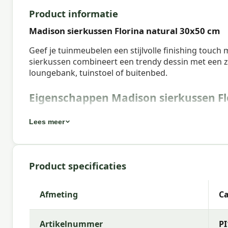
Product informatie
Madison sierkussen Florina natural 30x50 cm
Geef je tuinmeubelen een stijlvolle finishing touch
sierkussen combineert een trendy dessin met een za
loungebank, tuinstoel of buitenbed.
Eigenschappen Madison sierkussen Fl
Artikelnummer:
PI11F523
Lees meer
EAN:
8713229011062
Merk:
Madison
Product specificaties
Kleur:
natural
Afmeting:
Ca. 30x50 cm
Afmeting
Ca
Stof:
50% Cotton 45% Polyester 5% Other fibers
Artikelnummer
PI