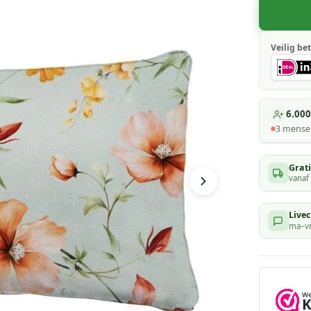
Veilig bet
6.000
3
mensen
Grat
vanaf
Livec
ma–vr