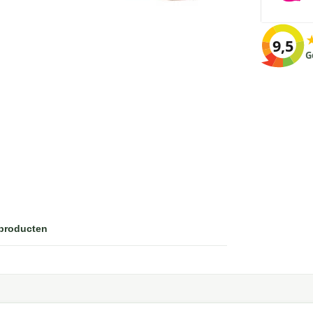
9,5
G
 producten