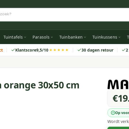
Tuintafels
Parasols
Tuinbanken
Tuinkussens
T
ct
Klantscore
9,5/10
30 dagen retour
2
★★★★★
a orange 30x50 cm
€19
Op voo
Wordt verk