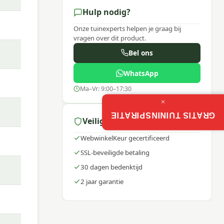
Hulp nodig?
Onze tuinexperts helpen je graag bij
vragen over dit product.
Bel ons
WhatsApp
Ma–Vr: 9:00–17:30
×
GRATIS TUININSPIRATIE
Veilig winkelen
WebwinkelKeur gecertificeerd
SSL-beveiligde betaling
nt van
30 dagen bedenktijd
 helpt
2 jaar garantie