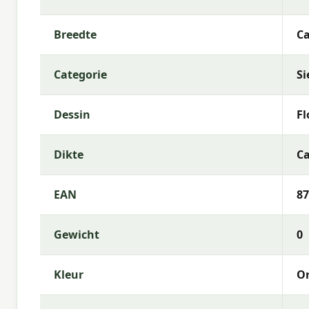
Vulling:
Polyester Fiberfill
Rits:
Ja (hoes afneembaar)
Breedte
Ca
Kleurechtheid:
6 of 8
Categorie
Si
Garantie:
2 jaar
Gebruiksinstructies
Dessin
Fl
Was de kussenhoes op lage temperatuur (als afneem
Dikte
Ca
zeepwater. Laat het kussen volledig drogen voorda
binnenshuis wanneer ze langere tijd niet worden ge
EAN
87
Meer informatie of advies nodig?
Heb je vragen over de
Madison sierkussen Florin
Gewicht
0
Madison? Neem gerust contact met ons op via tele
je graag bij de keuze die het beste past bij jouw te
Kleur
O
Waarom Madison?