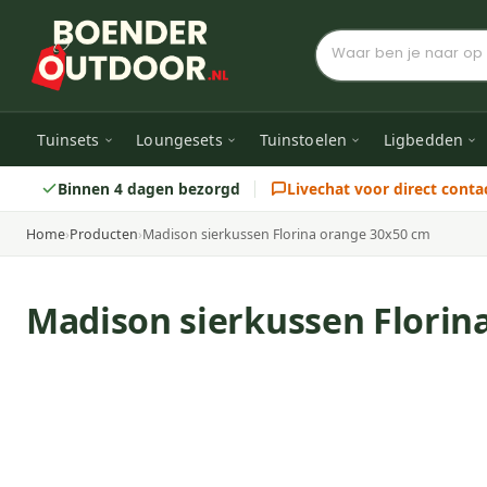
Tuinsets
Loungesets
Tuinstoelen
Ligbedden
Binnen 4 dagen bezorgd
Livechat voor direct conta
Home
›
Producten
›
Madison sierkussen Florina orange 30x50 cm
Madison sierkussen Florin