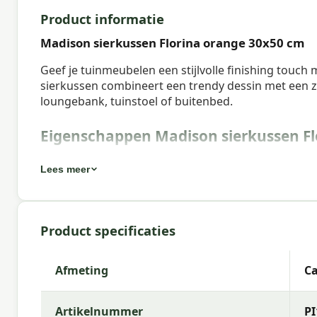
Product informatie
Madison sierkussen Florina orange 30x50 cm
Geef je tuinmeubelen een stijlvolle finishing touch
sierkussen combineert een trendy dessin met een za
loungebank, tuinstoel of buitenbed.
Eigenschappen Madison sierkussen Fl
Artikelnummer:
PI11F524
Lees meer
EAN:
8713229011079
Merk:
Madison
Product specificaties
Kleur:
orange
Afmeting:
Ca. 30x50 cm
Afmeting
Ca
Stof:
50% Cotton 45% Polyester 5% Other fibers
Artikelnummer
PI