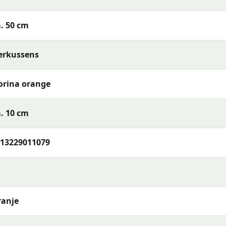
. 50 cm
erkussens
orina orange
baar) of reinig de stof met een vochtige doek en mild
. 10 cm
t je het opbergt. Berg kussens op in een beschermhoes of
bruikt — zo blijven de kleuren en materialen langer mooi.
13229011079
a orange 30x50 cm
of wil je meer weten over het assortime
foon, e-mail of WhatsApp. Ons team van tuinmeubelexperts
rras en wensen.
ranje