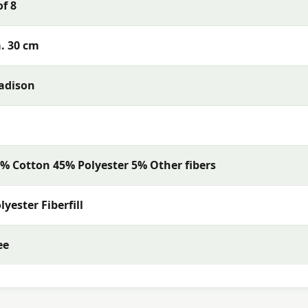
of 8
s met uitstekende kleurechtheid en comfort. De collectie
rialen en een uitstekende pasvorm — perfect voor een
. 30 cm
adison
% Cotton 45% Polyester 5% Other fibers
lyester Fiberfill
ee