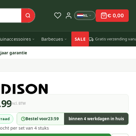
€ 0,00
NL
uinaccessoires
Barbecues
SALE
Gratis verzending van
 jaar garantie
.99
Incl. BTW
Bestel voor
23:59
binnen 4 werkdagen in huis
rraad
ocht per set van 4 stuks