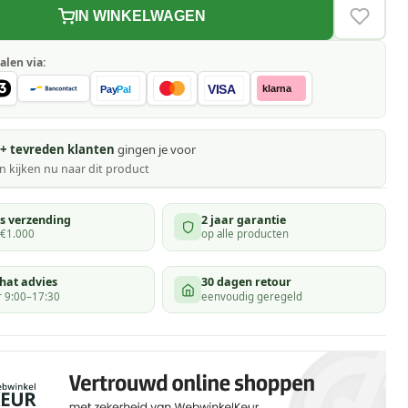
IN WINKELWAGEN
VERLAN
alen via:
VISA
klarna
Pay
Pal
+ tevreden klanten
gingen je voor
 kijken
nu naar dit product
is verzending
2 jaar garantie
 €1.000
op alle producten
hat advies
30 dagen retour
 9:00–17:30
eenvoudig geregeld