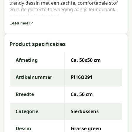
trendy dessin met een zachte, comfortabele stof
en is de perfecte toevoeging aan je loungebank,
tuinstoel of buitenbed.
Lees meer
Eigenschappen Madison sierkussen
Outdoor+ Grasse green 50x50 cm
Product specificaties
Artikelnummer:
PI16O291
EAN:
8713229011475
Afmeting
Ca. 50x50 cm
Merk:
Madison
Artikelnummer
PI16O291
Kleur:
green
Afmeting:
Ca. 50x50 cm
Breedte
Ca. 50 cm
Stof:
50% Cotton 45% Polyester 5% Other fibers
Categorie
Sierkussens
Vulling:
Polyester Fiberfill
Rits:
Ja (hoes afneembaar)
Dessin
Grasse green