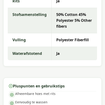
Rits
Ja
gerust contact met ons op via telefoon, e-mail of
WhatsApp. Ons team van tuinmeubelexperts helpt
je graag bij de keuze die het beste past bij jouw
Stofsamenstelling
50% Cotton 45%
terras en wensen.
Polyester 5% Other
fibers
Waarom Madison?
Met
Madison
kies je voor hoogwaardige
Vulling
Polyester Fiberfill
tuinkussens met uitstekende kleurechtheid en
comfort. De collectie kenmerkt zich door trendy
Waterafstotend
Ja
dessins, duurzame materialen en een uitstekende
pasvorm — perfect voor een comfortabele
buitenruimte.
Pluspunten en gebruikstips
Afneembare hoes met rits
Eenvoudig te wassen