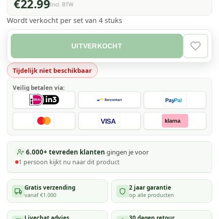
€22.99
Incl. BTW
Wordt verkocht per set van 4 stuks
UITVERKOCHT
VERLAN
Tijdelijk niet beschikbaar
Veilig betalen via:
Pay
Pal
VISA
klarna
6.000+ tevreden klanten
gingen je voor
1
persoon kijkt
nu naar dit product
Gratis verzending
2 jaar garantie
vanaf €1.000
op alle producten
Livechat advies
30 dagen retour