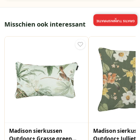
×
GRATIS TUININSPIRATIE
Misschien ook interessant
Madison sierkussen
Madison sierkus
Outdoor+ Grasse green
Outdoor+ Julliete