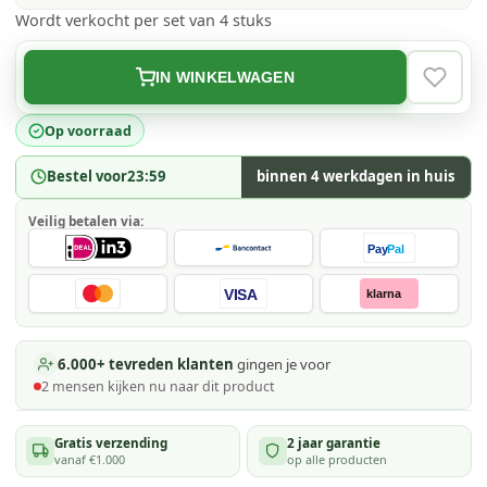
Wordt verkocht per set van 4 stuks
IN WINKELWAGEN
VERLAN
Op voorraad
Bestel voor
23:59
binnen 4 werkdagen in huis
Veilig betalen via:
Pay
Pal
VISA
klarna
6.000+ tevreden klanten
gingen je voor
2
mensen kijken
nu naar dit product
Gratis verzending
2 jaar garantie
vanaf €1.000
op alle producten