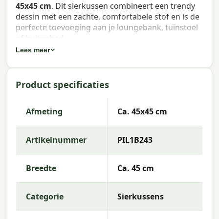
45x45 cm
. Dit sierkussen combineert een trendy
dessin met een zachte, comfortabele stof en is de
perfecte toevoeging aan je loungebank, tuinstoel
of buitenbed.
Lees meer
Eigenschappen Madison sierkussen
Panama brick red 45x45 cm
Product specificaties
Artikelnummer:
PIL1B243
EAN:
8713229269807
Afmeting
Ca. 45x45 cm
Merk:
Madison
Artikelnummer
PIL1B243
Kleur:
red
Afmeting:
Ca. 45x45 cm
Breedte
Ca. 45 cm
Stof:
50% Cotton 45% Polyester 5% Other fibers
Categorie
Sierkussens
Vulling:
Polyester Fiberfill