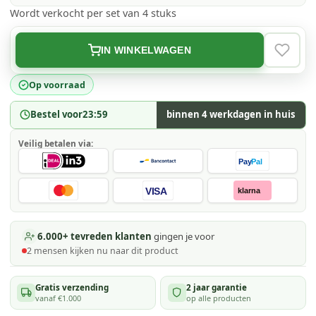
Wordt verkocht per set van 4 stuks
IN WINKELWAGEN
VERLAN
Op voorraad
Bestel voor
23:59
binnen 4 werkdagen in huis
Veilig betalen via:
Pay
Pal
VISA
klarna
6.000+ tevreden klanten
gingen je voor
2
mensen kijken
nu naar dit product
Gratis verzending
2 jaar garantie
vanaf €1.000
op alle producten