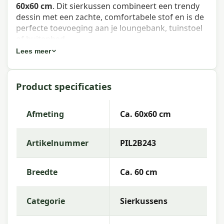
60x60 cm
. Dit sierkussen combineert een trendy
dessin met een zachte, comfortabele stof en is de
perfecte toevoeging aan je loungebank, tuinstoel
of buitenbed.
Lees meer
Eigenschappen Madison sierkussen
Panama brick red 60x60 cm
Product specificaties
Artikelnummer:
PIL2B243
EAN:
8713229269814
Afmeting
Ca. 60x60 cm
Merk:
Madison
Artikelnummer
PIL2B243
Kleur:
red
Afmeting:
Ca. 60x60 cm
Breedte
Ca. 60 cm
Stof:
50% Cotton 45% Polyester 5% Other fibers
Categorie
Sierkussens
Vulling:
Polyester Fiberfill