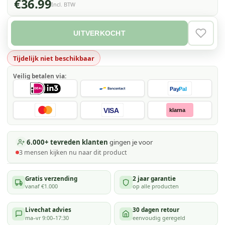
€36.99
Incl. BTW
UITVERKOCHT
VERLAN
Tijdelijk niet beschikbaar
Veilig betalen via:
Pay
Pal
VISA
klarna
6.000+ tevreden klanten
gingen je voor
3
mensen kijken
nu naar dit product
Gratis verzending
2 jaar garantie
vanaf €1.000
op alle producten
Livechat advies
30 dagen retour
ma–vr 9:00–17:30
eenvoudig geregeld