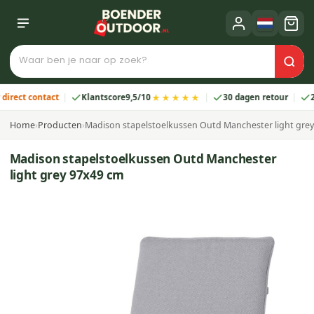
★★★★★
t contact
Klantscore
9,5/10
30 dagen retour
2 jaar
Home
›
Producten
›
Madison stapelstoelkussen Outd Manchester light gre
Madison stapelstoelkussen Outd Manchester
light grey 97x49 cm