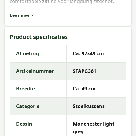
comfortabele zitting voor langdurig zitgenot.
Eigenschappen Madison
Lees meer
stapelstoelkussen Outd Manchester
light grey 97x49 cm
Product specificaties
Artikelnummer:
STAPG361
Afmeting
Ca. 97x49 cm
EAN:
8713229288815
Merk:
Madison
Artikelnummer
STAPG361
Kleur:
grey
Breedte
Ca. 49 cm
Afmeting:
Ca. 97x49 cm
Stof:
100% Acrylic
Categorie
Stoelkussens
Vulling:
SG-35
Dessin
Manchester light
Kleurechtheid:
7 of 8
grey