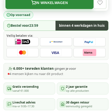
IN WINKELWAGEN
VERLAN
Op voorraad
Bestel voor
23:59
binnen 4 werkdagen in huis
Veilig betalen via:
Pay
Pal
VISA
klarna
6.000+ tevreden klanten
gingen je voor
4
mensen kijken
nu naar dit product
Gratis verzending
2 jaar garantie
vanaf €1.000
op alle producten
Livechat advies
30 dagen retour
ma–vr 9:00–17:30
eenvoudig geregeld