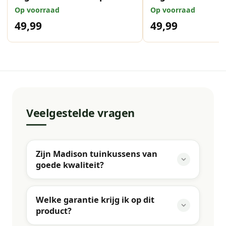
rondo sand 123x50 cm
grey 123x50 cm
Op voorraad
Op voorraad
49,99
49,99
Veelgestelde vragen
Zijn Madison tuinkussens van
goede kwaliteit?
Welke garantie krijg ik op dit
product?