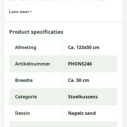
rugleuning.
Lees meer
Eigenschappen Madison stoelkussen
hoge rug Outdoor WR Napels sand
Product specificaties
123x50 cm
Artikelnummer:
PHONS246
Afmeting
Ca. 123x50 cm
EAN:
8713229035761
Artikelnummer
PHONS246
Merk:
Madison
Kleur:
sand
Breedte
Ca. 50 cm
Afmeting:
Ca. 123x50 cm
Categorie
Stoelkussens
Stof:
55% Cotton 45% Polyester
Vulling:
Mix SG-20
Dessin
Napels sand
Kleurechtheid:
7 of 8