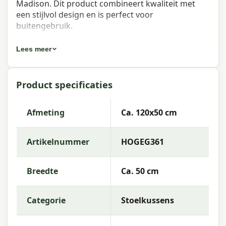
Madison. Dit product combineert kwaliteit met
een stijlvol design en is perfect voor
buitengebruik.
Eigenschappen Madison universeel
Lees meer
kussen hoge rug Outd Manchester
light grey 120x50 cm
Product specificaties
Artikelnummer:
HOGEG361
Afmeting
Ca. 120x50 cm
EAN:
8713229288846
Merk:
Madison
Artikelnummer
HOGEG361
Kleur:
grey
Breedte
Ca. 50 cm
Afmeting:
Ca. 120x50 cm
Stof:
100% Acrylic
Categorie
Stoelkussens
Vulling:
SG-35