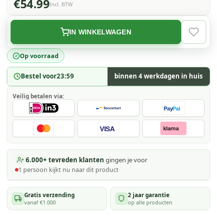
€54.99
Incl. BTW
IN WINKELWAGEN
VERLAN
Op voorraad
Bestel voor
23:59
binnen 4 werkdagen in huis
Veilig betalen via:
Pay
Pal
VISA
klarna
6.000+ tevreden klanten
gingen je voor
1
persoon kijkt
nu naar dit product
Gratis verzending
2 jaar garantie
vanaf €1.000
op alle producten