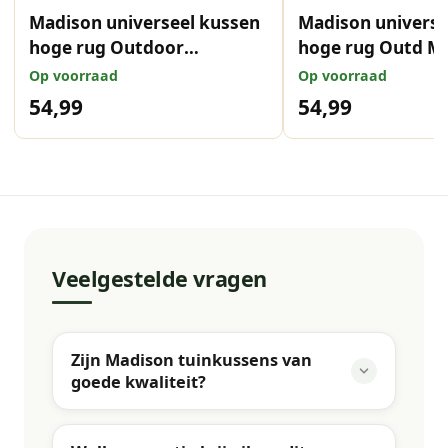
Madison universeel kussen
Madison universe
hoge rug Outdoor
hoge rug Outd M
Manchester grey 120x50
denim grey 120x
Op voorraad
Op voorraad
cm
54,99
54,99
Veelgestelde vragen
Zijn Madison tuinkussens van
goede kwaliteit?