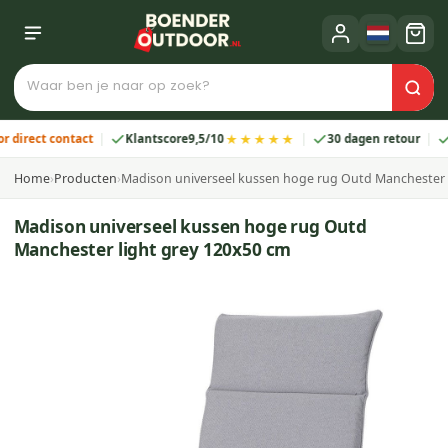
★★★★★
ect contact
Klantscore
9,5/10
30 dagen retour
2 ja
Home
›
Producten
›
Madison universeel kussen hoge rug Outd Manchester 
Madison universeel kussen hoge rug Outd
Manchester light grey 120x50 cm