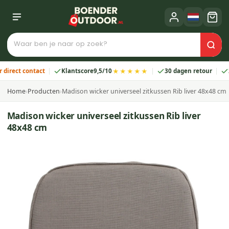
★★★★★
ct contact
Klantscore
9,5/10
30 dagen retour
2 jaar
Home
›
Producten
›
Madison wicker universeel zitkussen Rib liver 48x48 cm
Madison wicker universeel zitkussen Rib liver
48x48 cm