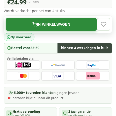
€24.99
Incl. BTW
Wordt verkocht per set van 4 stuks
IN WINKELWAGEN
VERLAN
Op voorraad
Bestel voor
23:59
binnen 4 werkdagen in huis
Veilig betalen via:
Pay
Pal
VISA
klarna
6.000+ tevreden klanten
gingen je voor
1
persoon kijkt
nu naar dit product
Gratis verzending
2 jaar garantie
vanaf €1.000
op alle producten