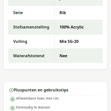
Met Madison kies je voor hoogwaardige
tuinkussens met een uitstekende prijs-
Serie
Rib
kwaliteitverhouding. Madison biedt een
uitgebreid assortiment met sterke kleurvastheid
Stofsamenstelling
100% Acrylic
en uitstekend comfort, zodat jij de beste keuze
kunt maken voor jouw buitenruimte.
Vulling
Mix SG-20
Waterafstotend
Nee
Pluspunten en gebruikstips
Afneembare hoes met rits
Eenvoudig te wassen