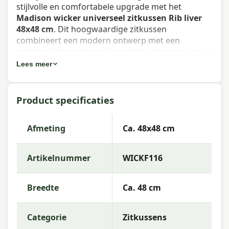
stijlvolle en comfortabele upgrade met het
Madison wicker universeel zitkussen Rib liver
48x48 cm
. Dit hoogwaardige zitkussen
combineert een modern ontwerp met een
prettige zitervaring en is speciaal ontworpen voor
buitengebruik.
Lees meer
Dit zitkussen past perfect op je wicker tuinstoel of
loungestoel en biedt altijd een goede pasvorm en
Product specificaties
extra comfort. De rib liver kleur laat zich
eenvoudig combineren met andere
tuinaccessoires of kussens uit de Madison-
Afmeting
Ca. 48x48 cm
collectie.
Artikelnummer
WICKF116
Eigenschappen Madison wicker
universeel zitkussen Rib liver 48x48
Breedte
Ca. 48 cm
cm
Waterafstotend:
Niet waterafstotend. Het wordt
Categorie
Zitkussens
aanbevolen om het kussen bij regen op te bergen