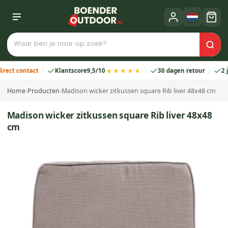
★★★★★
 contact
Klantscore
9,5/10
30 dagen retour
2 jaar 
Home
›
Producten
›
Madison wicker zitkussen square Rib liver 48x48 cm
Madison wicker zitkussen square Rib liver 48x48
cm