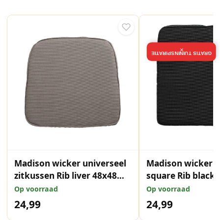
×
GRATIS TUININSPIRATIE
Madison wicker universeel
Madison wicker z
zitkussen Rib liver 48x48
square Rib black
cm
Op voorraad
Op voorraad
24,99
24,99