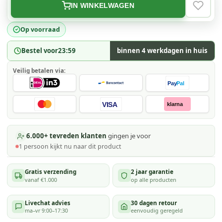
IN WINKELWAGEN
VERLAN
Op voorraad
Bestel voor
23:59
binnen 4 werkdagen in huis
Veilig betalen via:
Pay
Pal
VISA
klarna
6.000+ tevreden klanten
gingen je voor
1
persoon kijkt
nu naar dit product
Gratis verzending
2 jaar garantie
vanaf €1.000
op alle producten
Livechat advies
30 dagen retour
ma–vr 9:00–17:30
eenvoudig geregeld