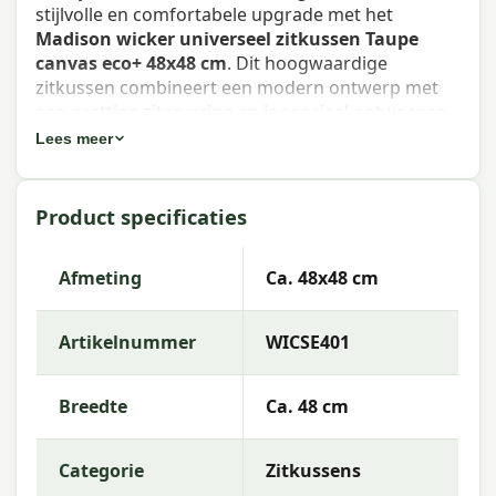
stijlvolle en comfortabele upgrade met het
Madison wicker universeel zitkussen Taupe
canvas eco+ 48x48 cm
. Dit hoogwaardige
zitkussen combineert een modern ontwerp met
een prettige zitervaring en is speciaal ontworpen
voor buitengebruik.
Lees meer
Dit zitkussen past perfect op je wicker tuinstoel of
loungestoel en biedt altijd een goede pasvorm en
Product specificaties
extra comfort. De taupe canvas eco+ kleur laat
zich eenvoudig combineren met andere
tuinaccessoires of kussens uit de Madison-
Afmeting
Ca. 48x48 cm
collectie.
Artikelnummer
WICSE401
Eigenschappen Madison wicker
universeel zitkussen Taupe canvas
Breedte
Ca. 48 cm
eco+ 48x48 cm
Waterafstotend:
Niet waterafstotend. Het wordt
Categorie
Zitkussens
aanbevolen om het kussen bij regen op te bergen