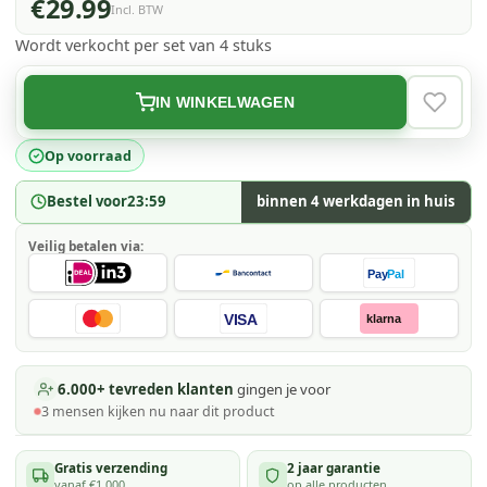
€29.99
Incl. BTW
Wordt verkocht per set van 4 stuks
IN WINKELWAGEN
VERLAN
Op voorraad
Bestel voor
23:59
binnen 4 werkdagen in huis
Veilig betalen via:
Pay
Pal
VISA
klarna
6.000+ tevreden klanten
gingen je voor
3
mensen kijken
nu naar dit product
Gratis verzending
2 jaar garantie
vanaf €1.000
op alle producten