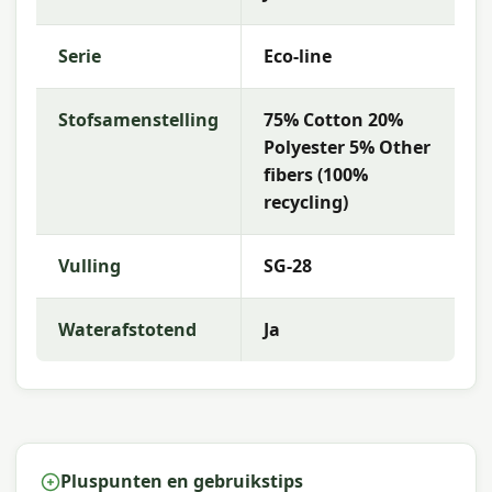
Met Madison kies je voor hoogwaardige
tuinkussens met een uitstekende prijs-
Serie
Eco-line
kwaliteitverhouding. Madison biedt een
uitgebreid assortiment met sterke kleurvastheid
Stofsamenstelling
75% Cotton 20%
en uitstekend comfort, zodat jij de beste keuze
kunt maken voor jouw buitenruimte.
Polyester 5% Other
fibers (100%
recycling)
Vulling
SG-28
Waterafstotend
Ja
Pluspunten en gebruikstips