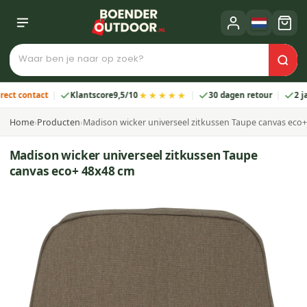
★★★★★
ontact
Klantscore
9,5/10
30 dagen retour
2 jaar ga
Home
›
Producten
›
Madison wicker universeel zitkussen Taupe canvas eco
Madison wicker universeel zitkussen Taupe
canvas eco+ 48x48 cm