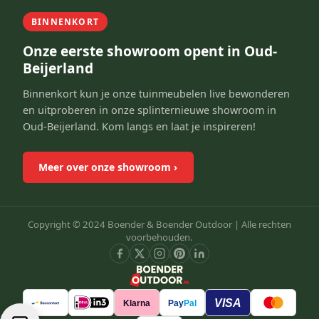
BINNENKORT
Onze eerste showroom opent in Oud-
Beijerland
Binnenkort kun je onze tuinmeubelen live bewonderen
en uitproberen in onze splinternieuwe showroom in
Oud-Beijerland. Kom langs en laat je inspireren!
Meer over onze showroom
›
Copyright © 2024 Boender & Boender Outdoor |
Alle rechten
voorbehouden.
VISA
Klarna
Pay
Pal