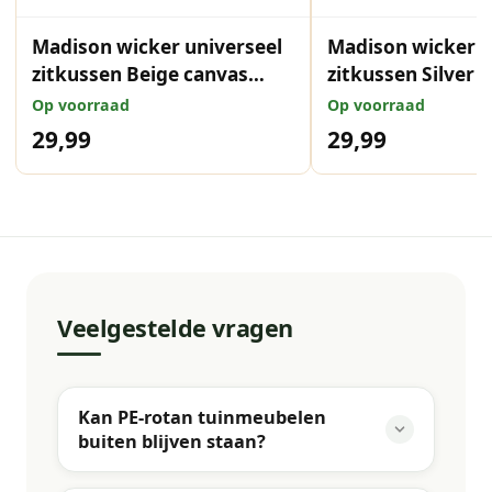
Madison wicker universeel
Madison wicker u
zitkussen Beige canvas
zitkussen Silver 
eco+ 48x48 cm
eco+ 48x48 cm
Op voorraad
Op voorraad
29,99
29,99
Veelgestelde vragen
Kan PE-rotan tuinmeubelen
buiten blijven staan?