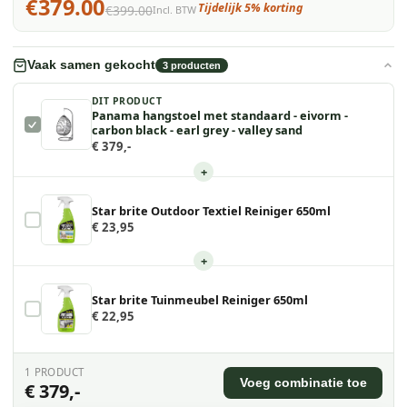
€379.00
Tijdelijk 5% korting
€399.00
Incl. BTW
Vaak samen gekocht
3
producten
DIT PRODUCT
Panama hangstoel met standaard - eivorm -
carbon black - earl grey - valley sand
€ 379,-
+
Star brite Outdoor Textiel Reiniger 650ml
€ 23,95
+
Star brite Tuinmeubel Reiniger 650ml
€ 22,95
1
PRODUCT
Voeg combinatie toe
€ 379,-