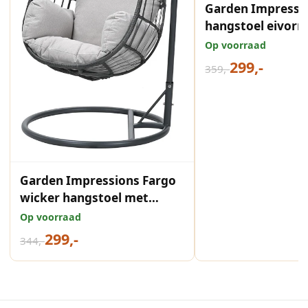
Garden Impressi
hangstoel eivorm
natural desert s
Op voorraad
299,-
359,-
Garden Impressions Fargo
wicker hangstoel met
standaard grijs
Op voorraad
299,-
344,-