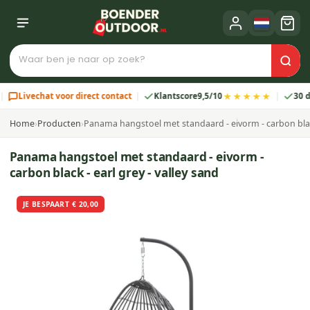
★★★★★
vechat voor direct contact
Klantscore
9,5/10
30 dagen r
Home
›
Producten
›
Panama hangstoel met standaard - eivorm - carbon black 
Panama hangstoel met standaard - eivorm -
carbon black - earl grey - valley sand
JE BESPAART € 20,00