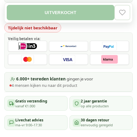
UITVERKOCHT
VERLAN
Tijdelijk niet beschikbaar
Veilig betalen via:
Pay
Pal
VISA
klarna
6.000+ tevreden klanten
gingen je voor
4
mensen kijken
nu naar dit product
Gratis verzending
2 jaar garantie
vanaf €1.000
op alle producten
Livechat advies
30 dagen retour
ma–vr 9:00–17:30
eenvoudig geregeld