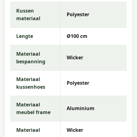
uitgebreid assortiment, snelle levering en
Kussen
deskundig advies, zodat jij de beste keuze kunt
Polyester
maken voor jouw buitenruimte.
materiaal
Aantal zitplaatsen
: 1
Lengte
Ø100 cm
Materiaal
Wicker
bespanning
Materiaal
Polyester
kussenhoes
Materiaal
Aluminium
meubel frame
Materiaal
Wicker