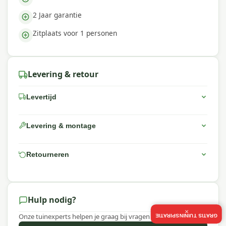
2 Jaar garantie
Zitplaats voor 1 personen
Levering & retour
Levertijd
Levering & montage
Retourneren
Hulp nodig?
×
Onze tuinexperts helpen je graag bij vragen over dit product.
GRATIS TUININSPIRATIE