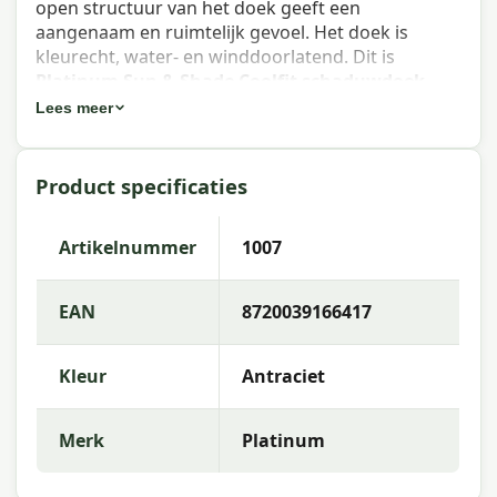
open structuur van het doek geeft een
aangenaam en ruimtelijk gevoel. Het doek is
kleurecht, water- en winddoorlatend. Dit is
Platinum Sun & Shade Coolfit schaduwdoek
rechthoek, 500x300cm, Antraciet
van Platinum.
Lees meer
Eigenschappen Platinum Sun &
Product specificaties
Shade Coolfit schaduwdoek
rechthoek, 500x300cm, Antraciet
Artikelnummer
1007
Artikelnummer
: 1007
EAN
: 8720039166417
EAN
8720039166417
Merk
: Platinum Sun & Shade
Kleur
Antraciet
Doekkleur
: Anthracite
Doek
: HDPE 285 gr/m2
Merk
Platinum
Sterk geweven HDPE 285 g/m2.