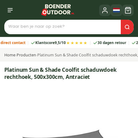
★★★★★
ct contact
Klantscore
9,5/10
30 dagen retour
2 jaa
Home
›
Producten
›
Platinum Sun & Shade Coolfit schaduwdoek rechthoek,
Platinum Sun & Shade Coolfit schaduwdoek
rechthoek, 500x300cm, Antraciet