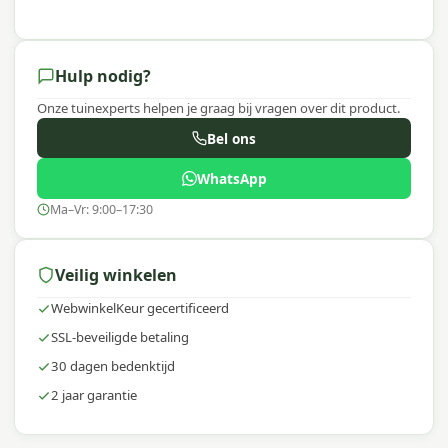
Meer informatie of advies nodig?
Neem gerust contact met ons op via e-mail,
Hulp nodig?
telefoon of WhatsApp. Onze specialisten helpen je
graag verder!
Onze tuinexperts helpen je graag bij vragen over dit product.
Bel ons
Waarom Platinum?
WhatsApp
Platinum Sun & Shade producten zijn ontworpen
voor optimale bescherming tegen de zon, met
Ma–Vr: 9:00–17:30
sterke, kleurechte stoffen en een afwerking die
bestand is tegen alle weersomstandigheden. Zo
Veilig winkelen
geniet je jarenlang van schaduw en comfort in je
tuin.
WebwinkelKeur gecertificeerd
SSL-beveiligde betaling
30 dagen bedenktijd
2 jaar garantie