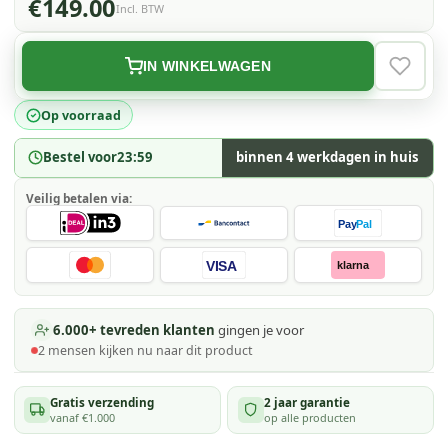
€149.00
Incl. BTW
IN WINKELWAGEN
VERLAN
Op voorraad
Bestel voor
23:59
binnen 4 werkdagen in huis
Veilig betalen via:
Pay
Pal
VISA
klarna
6.000+ tevreden klanten
gingen je voor
2
mensen kijken
nu naar dit product
Gratis verzending
2 jaar garantie
vanaf €1.000
op alle producten