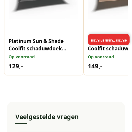
×
Platinum Sun & Shade
Platinum Sun & S
GRATIS TUININSPIRATIE
Coolfit schaduwdoek
Coolfit schaduw
rechthoek, 400x300cm,
rechthoek, 500x
Op voorraad
Op voorraad
Antraciet
Zand
129,-
149,-
Veelgestelde vragen