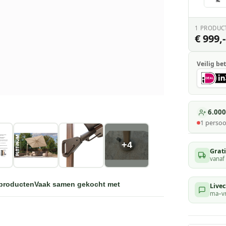
1
PRODUC
€ 999,-
Veilig bet
6.000
1
persoo
+
4
Grat
vanaf
 producten
Vaak samen gekocht met
Livec
ma–vr