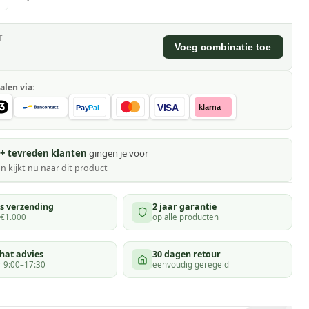
T
Voeg combinatie toe
alen via:
VISA
klarna
Pay
Pal
+ tevreden klanten
gingen je voor
n kijkt
nu naar dit product
is verzending
2 jaar garantie
 €1.000
op alle producten
hat advies
30 dagen retour
 9:00–17:30
eenvoudig geregeld