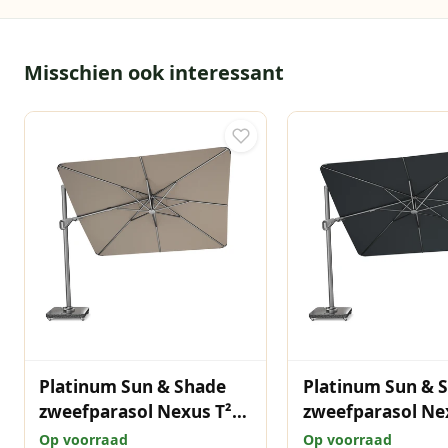
Misschien ook interessant
Platinum Sun & Shade
Platinum Sun & 
zweefparasol Nexus T²
zweefparasol Ne
Premium 300x300
Premium 300x30
Op voorraad
Op voorraad