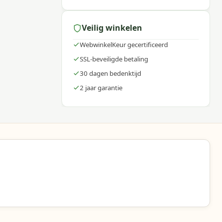
Veilig winkelen
WebwinkelKeur gecertificeerd
SSL-beveiligde betaling
30 dagen bedenktijd
or
2 jaar garantie
ogen
e