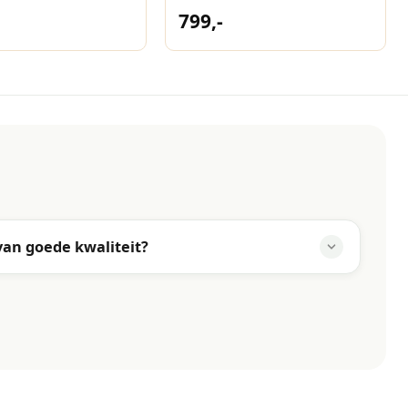
0 Champagne
300x300 Havana
799,-
van goede kwaliteit?