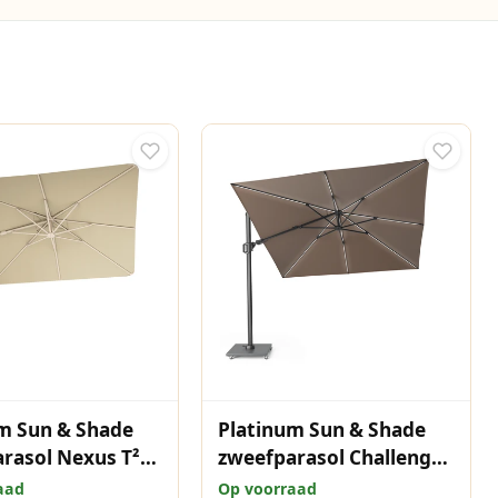
m Sun & Shade
Platinum Sun & Shade
rasol Nexus T²
zweefparasol Challenger
m Sandstone
T² Premium Glow
aad
Op voorraad