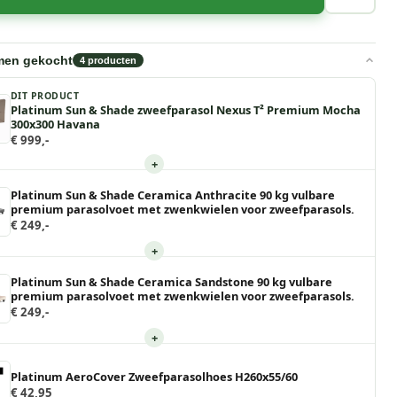
men gekocht
4
producten
DIT PRODUCT
Platinum Sun & Shade zweefparasol Nexus T² Premium Mocha
300x300 Havana
€ 999,-
+
Platinum Sun & Shade Ceramica Anthracite 90 kg vulbare
premium parasolvoet met zwenkwielen voor zweefparasols.
€ 249,-
+
Platinum Sun & Shade Ceramica Sandstone 90 kg vulbare
premium parasolvoet met zwenkwielen voor zweefparasols.
€ 249,-
+
Platinum AeroCover Zweefparasolhoes H260x55/60
€ 42,95