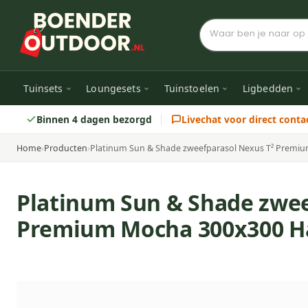
Tuinsets
Loungesets
Tuinstoelen
Ligbedden
Binnen 4 dagen bezorgd
Livechat voor direct conta
Home
›
Producten
›
Platinum Sun & Shade zweefparasol Nexus T² Premi
Platinum Sun & Shade zwee
Premium Mocha 300x300 H