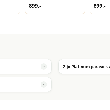
Manhattan
300x30
899,-
899,-
Zijn Platinum parasols 