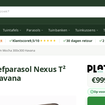
Tuintafels
Parasols
Tuinbanken
Tuinkussens
T
ct
Klantscore
9,5/10
30 dagen retour
2
★★★★★
um Mocha 300x300 Havana
fparasol Nexus T²
avana
€99
Op voo