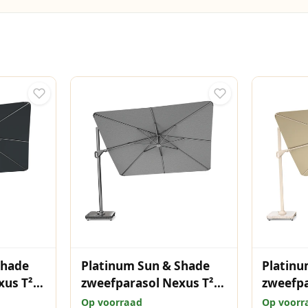
Shade
Platinum Sun & Shade
Platinu
xus T²
zweefparasol Nexus T²
zweefpa
0 Faded
Premium 300x300
Premiu
Op voorraad
Op voorr