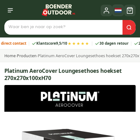
★★★★★
ect contact
Klantscore
9,5/10
30 dagen retour
2 jaa
Home
›
Producten
›
Platinum AeroCover Loungesethoes hoekset 270x270
Platinum AeroCover Loungesethoes hoekset
270x270x100xH70