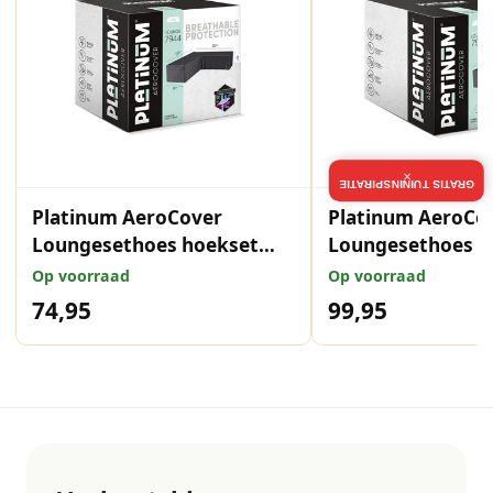
×
GRATIS TUININSPIRATIE
Platinum AeroCover
Platinum AeroCo
Loungesethoes hoekset
Loungesethoes h
220x220x90xH70
trapeze 270x270
Op voorraad
Op voorraad
74,95
99,95