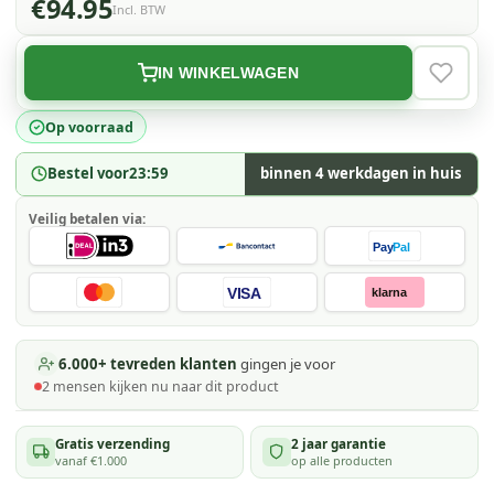
€94.95
Incl. BTW
IN WINKELWAGEN
VERLAN
Op voorraad
Bestel voor
23:59
binnen 4 werkdagen in huis
Veilig betalen via:
Pay
Pal
VISA
klarna
6.000+ tevreden klanten
gingen je voor
2
mensen kijken
nu naar dit product
Gratis verzending
2 jaar garantie
vanaf €1.000
op alle producten