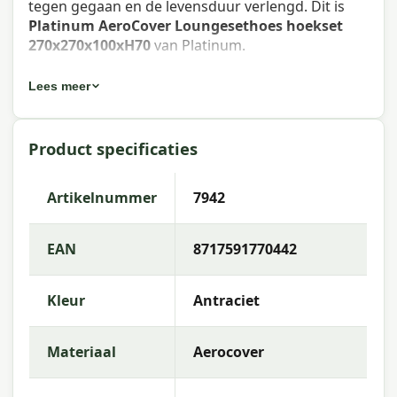
tegen gegaan en de levensduur verlengd. Dit is
Platinum AeroCover Loungesethoes hoekset
270x270x100xH70
van Platinum.
Eigenschappen Platinum AeroCover
Lees meer
Loungesethoes hoekset
270x270x100xH70
Product specificaties
Artikelnummer
: 7942
Artikelnummer
7942
EAN
: 8717591770442
Merk
: Platinum AeroCover
EAN
8717591770442
Materiaal
: AeroCover fabric
Kleur
Antraciet
Doekkleur
: Anthracite
Platinum AeroCover breathable protection.
Materiaal
Aerocover
Ademende stof gaat schimmelvorming tegen.
Hoge kleurechtheid.