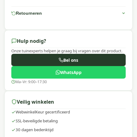
telefoon of WhatsApp. Onze specialisten helpen je
graag verder!
Retourneren
Waarom Platinum?
Platinum staat bekend om hoogwaardige
tuinaccessoires met een uitstekende prijs-
Hulp nodig?
kwaliteitverhouding. Platinum AeroCover hoezen
Onze tuinexperts helpen je graag bij vragen over dit product.
zijn ademend, waterbestendig en gaan
schimmelvorming tegen, zodat jouw
Bel ons
buitenmeubelen en apparatuur optimaal
WhatsApp
beschermd zijn in elk seizoen.
Ma–Vr: 9:00–17:30
Veilig winkelen
WebwinkelKeur gecertificeerd
SSL-beveiligde betaling
30 dagen bedenktijd