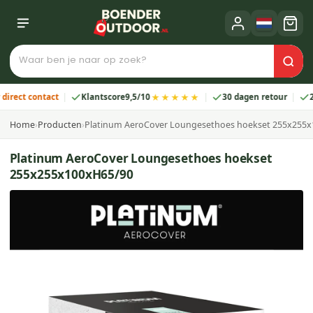
★★★★★
ct contact
Klantscore
9,5/10
30 dagen retour
2 jaa
Home
›
Producten
›
Platinum AeroCover Loungesethoes hoekset 255x255
Platinum AeroCover Loungesethoes hoekset
255x255x100xH65/90