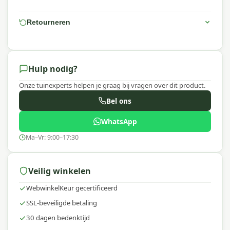
Waarom Platinum?
Platinum staat bekend om hoogwaardige
Retourneren
tuinaccessoires met een uitstekende prijs-
kwaliteitverhouding. Platinum AeroCover hoezen
zijn ademend, waterbestendig en gaan
schimmelvorming tegen, zodat jouw
Hulp nodig?
buitenmeubelen en apparatuur optimaal
Onze tuinexperts helpen je graag bij vragen over dit product.
beschermd zijn in elk seizoen.
Bel ons
WhatsApp
Ma–Vr: 9:00–17:30
Veilig winkelen
WebwinkelKeur gecertificeerd
SSL-beveiligde betaling
30 dagen bedenktijd