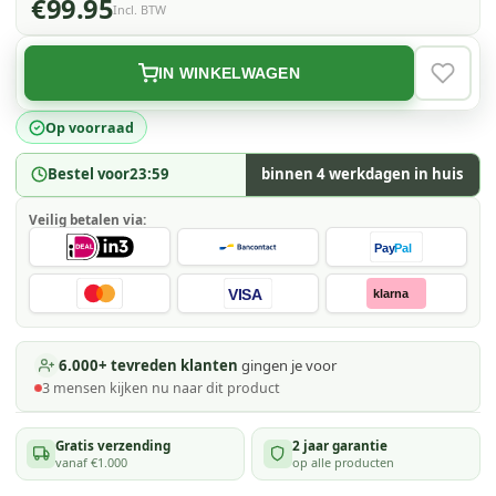
€99.95
Incl. BTW
IN WINKELWAGEN
VERLAN
Op voorraad
Bestel voor
23:59
binnen 4 werkdagen in huis
Veilig betalen via:
Pay
Pal
VISA
klarna
6.000+ tevreden klanten
gingen je voor
3
mensen kijken
nu naar dit product
Gratis verzending
2 jaar garantie
vanaf €1.000
op alle producten