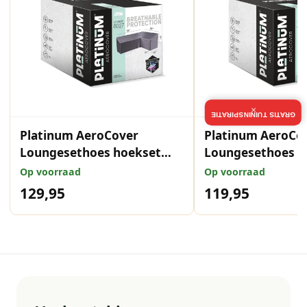
×
GRATIS TUININSPIRATIE
Platinum AeroCover
Platinum AeroCo
Loungesethoes hoekset
Loungesethoes h
rechts
rechts
Op voorraad
Op voorraad
305x255x100xH65/90
285x220x100xH6
129,95
119,95