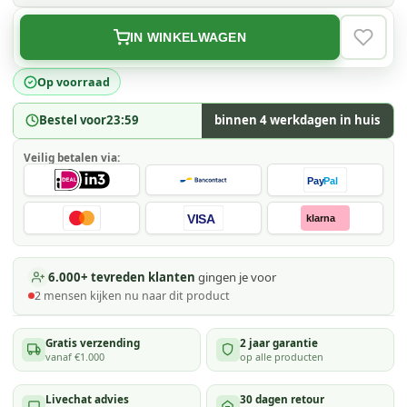
IN WINKELWAGEN
VERLAN
Op voorraad
Bestel voor
23:59
binnen 4 werkdagen in huis
Veilig betalen via:
Pay
Pal
VISA
klarna
6.000+ tevreden klanten
gingen je voor
2
mensen kijken
nu naar dit product
Gratis verzending
2 jaar garantie
vanaf €1.000
op alle producten
Livechat advies
30 dagen retour