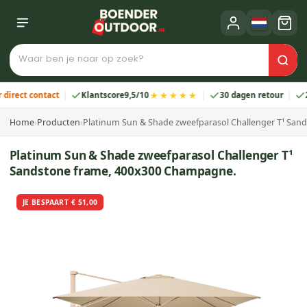
★★★★★
ct contact
Klantscore
9,5/10
30 dagen retour
2 jaa
Home
›
Producten
›
Platinum Sun & Shade zweefparasol Challenger T¹ Sa
Platinum Sun & Shade zweefparasol Challenger T¹
Sandstone frame, 400x300 Champagne.
JE BESPAART € 51,00