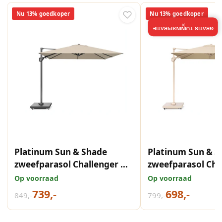
Nu 13% goedkoper
Nu 13% goedkoper
×
GRATIS TUININSPIRATIE
Platinum Sun & Shade
Platinum Sun & S
zweefparasol Challenger T¹
zweefparasol Cha
premium 400x300
Sandstone frame
Op voorraad
Op voorraad
Champagne.
Champagne
739,-
698,-
849,-
799,-