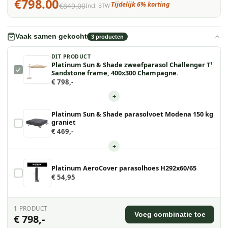
€798.00
Tijdelijk 6% korting
€849.00
Incl. BTW
Vaak samen gekocht
3
producten
DIT PRODUCT
Platinum Sun & Shade zweefparasol Challenger T¹
Sandstone frame, 400x300 Champagne.
€ 798,-
+
Platinum Sun & Shade parasolvoet Modena 150 kg
graniet
€ 469,-
+
Platinum AeroCover parasolhoes H292x60/65
€ 54,95
1
PRODUCT
Voeg combinatie toe
€ 798,-