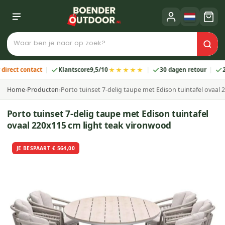
★★★★★
ct contact
Klantscore
9,5/10
30 dagen retour
2 jaa
Home
›
Producten
›
Porto tuinset 7-delig taupe met Edison tuintafel ovaal
Porto tuinset 7-delig taupe met Edison tuintafel
ovaal 220x115 cm light teak vironwood
JE BESPAART € 564,00