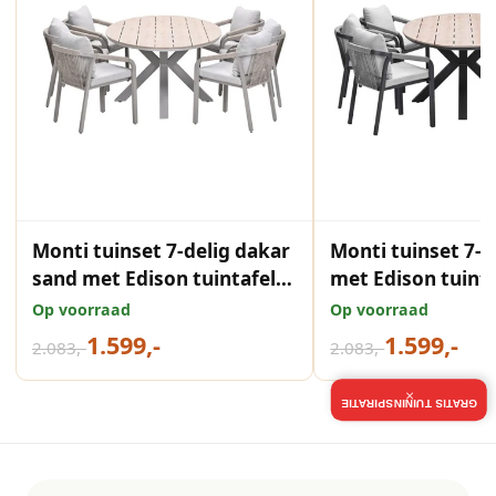
Monti tuinset 7-delig dakar
Monti tuinset 7-d
sand met Edison tuintafel
met Edison tuinta
ovaal 220x115 cm light teak
220x115 cm light
Op voorraad
Op voorraad
vironwood
vironwood
1.599,-
1.599,-
2.083,-
2.083,-
×
GRATIS TUININSPIRATIE