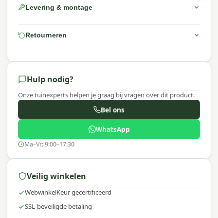
poedercoating
Levering & montage
Stoelen - Bekleding:
Solution dyed polyester rope
dakar sand
Retourneren
Stoelen - Kussens:
Polyester desert sand,
waterafstotend, afneembare hoes met rits
Tafel - Frame:
Aluminium met taupe poedercoating
Hulp nodig?
Tafel - Tafelblad:
Light teak vironwood latten
Onze tuinexperts helpen je graag bij vragen over dit product.
Inhoud van de set
Bel ons
Bij deze tuinset ontvang je: 6× Porto dining
WhatsApp
fauteuil taupe + 1× Edison tuintafel ovaal 220x115
Ma–Vr: 9:00–17:30
cm.
Aantal zitplaatsen
: 6
Veilig winkelen
WebwinkelKeur gecertificeerd
SSL-beveiligde betaling