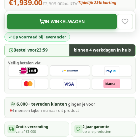
€1,939.00
Tijdelijk 23% korting
€2,503.00
Incl. BTW
IN WINKELWAGEN
VERLAN
Op voorraad bij leverancier
Bestel voor
23:59
binnen 4 werkdagen in huis
Veilig betalen via:
Pay
Pal
VISA
klarna
6.000+ tevreden klanten
gingen je voor
4
mensen kijken
nu naar dit product
Gratis verzending
2 jaar garantie
vanaf €1.000
op alle producten