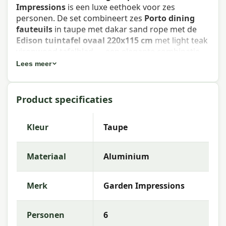
Impressions
is een luxe eethoek voor zes
personen. De set combineert zes
Porto dining
fauteuils
in taupe met dakar sand rope met de
Edison tuintafel ovaal 220x115 cm
met light teak
vironwood tafelblad — een elegante combinatie
van touwwerk en warm houtlook voor een groot
Lees meer
terras.
Porto dining fauteuil
Product specificaties
De Porto dining fauteuil heeft een
taupe
aluminium frame
afgewerkt met
solution dyed
Kleur
Taupe
polyester rope in dakar sand
. Het touw is
vergelijkbaar met scheepstouw: rubberen kern
Materiaal
Aluminium
met meerdere polyesterdraden, omwikkeld met
door en door gekleurd touw dat nauwelijks
vervaagt. De stoelen worden geleverd met een
Merk
Garden Impressions
desert sand kussen
met waterafstotende coating
en afneembare hoes met rits.
Personen
6