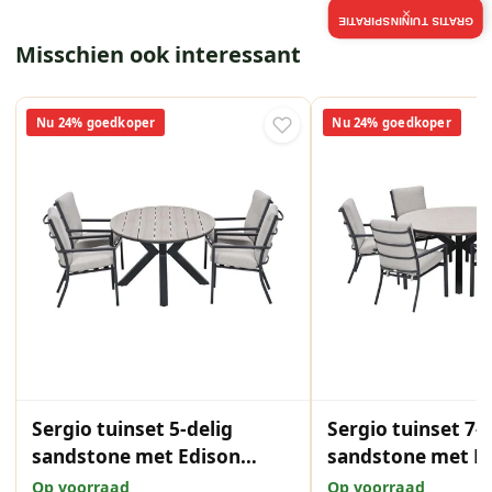
×
GRATIS TUININSPIRATIE
Misschien ook interessant
Nu 24% goedkoper
Nu 24% goedkoper
Sergio tuinset 5-delig
Sergio tuinset 7-
sandstone met Edison
sandstone met E
tuintafel ovaal 180x115 cm
tuintafel rond 14
Op voorraad
Op voorraad