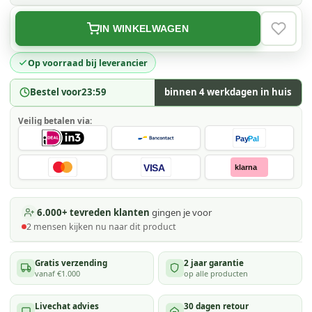
IN WINKELWAGEN
VERLAN
Op voorraad bij leverancier
Bestel voor
23:59
binnen 4 werkdagen in huis
Veilig betalen via:
Pay
Pal
VISA
klarna
6.000+ tevreden klanten
gingen je voor
2
mensen kijken
nu naar dit product
Gratis verzending
2 jaar garantie
vanaf €1.000
op alle producten
Livechat advies
30 dagen retour