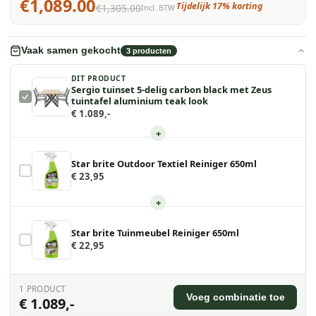
€1,089.00
Tijdelijk 17% korting
€1,305.00
Incl. BTW
Vaak samen gekocht
3
producten
DIT PRODUCT
Sergio tuinset 5-delig carbon black met Zeus
tuintafel aluminium teak look
€ 1.089,-
+
Star brite Outdoor Textiel Reiniger 650ml
€ 23,95
+
Star brite Tuinmeubel Reiniger 650ml
€ 22,95
1
PRODUCT
Voeg combinatie toe
€ 1.089,-