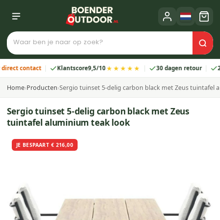
★★★★★
t contact
Klantscore
9,5/10
30 dagen retour
2 jaar
Home
›
Producten
›
Sergio tuinset 5-delig carbon black met Zeus tuintafel
Sergio tuinset 5-delig carbon black met Zeus
tuintafel aluminium teak look
JE BESPAART € 216,00