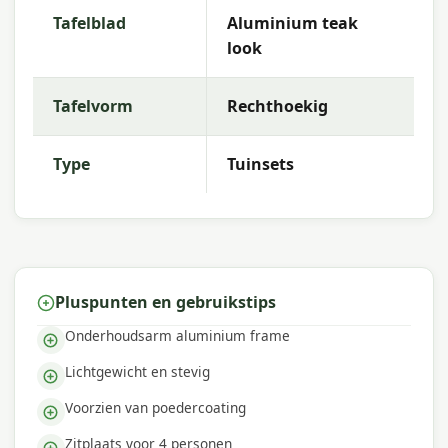
doek. Geen speciaal onderhoud nodig.
Tafelblad
Aluminium teak
Waarom Garden Impressions?
look
Met
Garden Impressions
kies je voor sterke
materialen, stijlvol design en een uitstekende
Tafelvorm
Rechthoekig
prijs-kwaliteitverhouding. Zo geniet je seizoen na
seizoen van comfort en uitstraling in je tuin.
Type
Tuinsets
Aantal zitplaatsen
: 4
Pluspunten en gebruikstips
Onderhoudsarm aluminium frame
Lichtgewicht en stevig
Voorzien van poedercoating
Zitplaats voor 4 personen