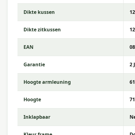
Waarom Garden Impressions?
Dikte kussen
1
Met
Garden Impressions
kies je voor hoogwaardig
We bieden een uitgebreid assortiment, snelle lever
Dikte zitkussen
1
voor jouw buitenruimte.
Aantal zitplaatsen
: 5
EAN
08
Garantie
2 
Hoogte armleuning
6
Hoogte
7
Inklapbaar
N
Kleur frame
Do