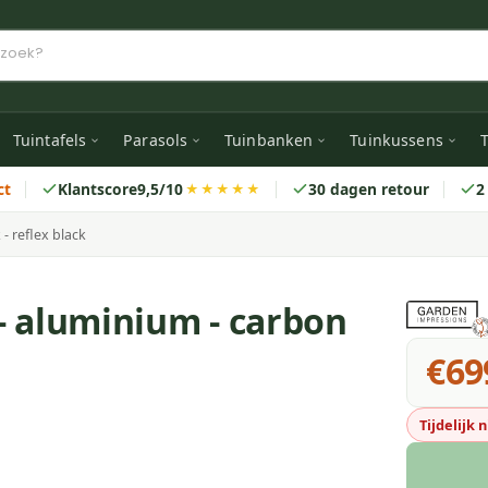
Tuintafels
Parasols
Tuinbanken
Tuinkussens
T
ct
Klantscore
9,5/10
30 dagen retour
2
★★★★★
- reflex black
 - aluminium - carbon
€69
Tijdelijk 