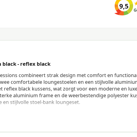
9,5
G
 black - reflex black
ssions combineert strak design met comfort en functionali
 twee comfortabele loungestoelen en een stijlvolle alumini
et reflex black kussens, wat zorgt voor een moderne en lux
het sterke aluminium frame en de weerbestendige polyester k
en stijlvolle stoel-bank loungeset.
ank en Stoelen
 breedte van 175,5 cm en biedt, samen met de twee
m frame is uitgevoerd in donkergrijs, wat niet alleen mode