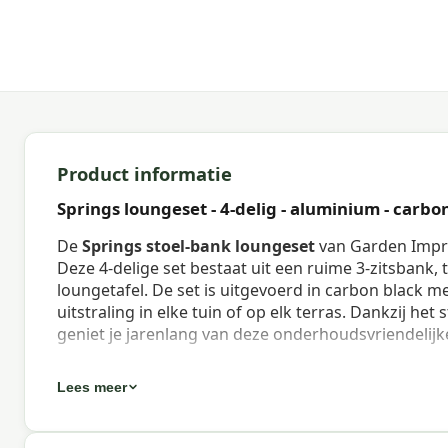
Product informatie
Springs loungeset - 4-delig - aluminium - carbon
De
Springs stoel-bank loungeset
van Garden Impre
Deze 4-delige set bestaat uit een ruime 3-zitsbank,
loungetafel. De set is uitgevoerd in carbon black m
uitstraling in elke tuin of op elk terras. Dankzij 
geniet je jarenlang van deze onderhoudsvriendelijke 
Eigenschappen Springs Loungeset - B
Lees meer
De bank van de Springs loungeset heeft een totale
loungestoelen, plaats aan 5 personen. Het aluminiu