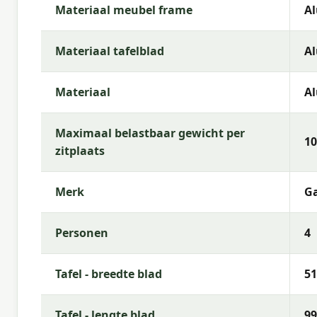
Materiaal meubel frame
A
Materiaal tafelblad
A
Materiaal
A
Maximaal belastbaar gewicht per
10
zitplaats
Merk
Ga
Personen
4
Tafel - breedte blad
51
Tafel - lengte blad
99