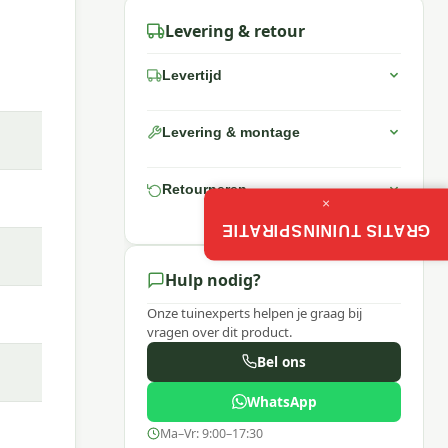
Levering & retour
cm.
Levertijd
Levering & montage
elblad
nk.
Retourneren
×
GRATIS TUININSPIRATIE
Hulp nodig?
e met
Onze tuinexperts helpen je graag bij
vragen over dit product.
Bel ons
WhatsApp
stuur
n!
Ma–Vr: 9:00–17:30