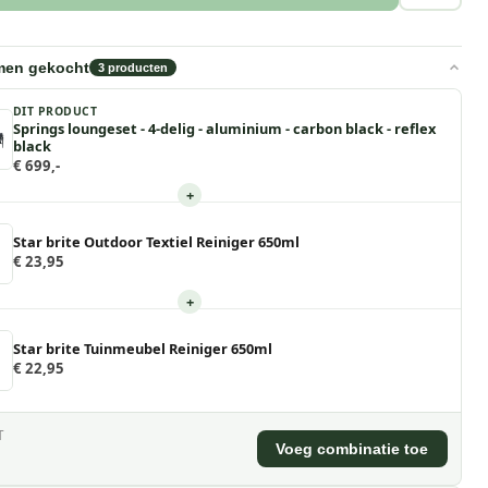
men gekocht
3
producten
DIT PRODUCT
Springs loungeset - 4-delig - aluminium - carbon black - reflex
black
€ 699,-
+
Star brite Outdoor Textiel Reiniger 650ml
€ 23,95
+
Star brite Tuinmeubel Reiniger 650ml
€ 22,95
T
Voeg combinatie toe