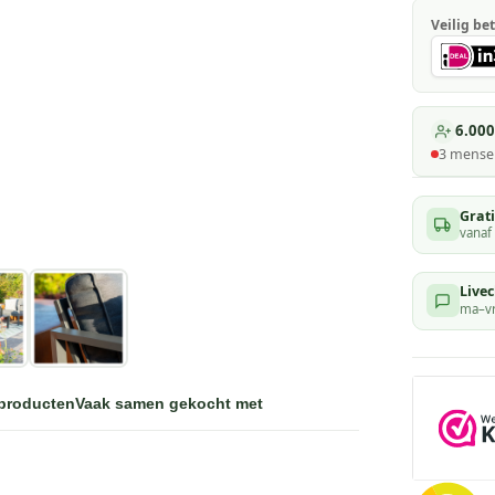
Veilig bet
6.000
3
mensen
Grat
vanaf
Livec
ma–vr
 producten
Vaak samen gekocht met