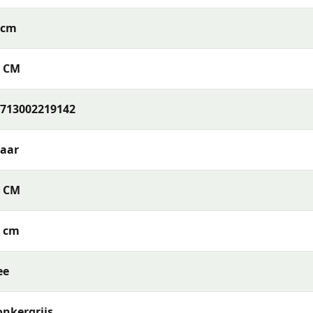
2cm
e tuinmeubelen met een uitstekende prijs-kwaliteitverhoud
ing en deskundig advies, zodat jij de beste keuze kunt mak
2 CM
713002219142
Jaar
1 CM
1 cm
ee
nkergrijs