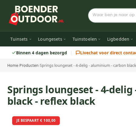
Tuinsets
Loungesets
Tuinstoelen
Ligbedden
Binnen 4 dagen bezorgd
Livechat voor direct conta
Home
›
Producten
›
Springs loungeset - 4-delig - aluminium - carbon black 
Springs loungeset - 4-delig
black - reflex black
JE BESPAART € 100,00