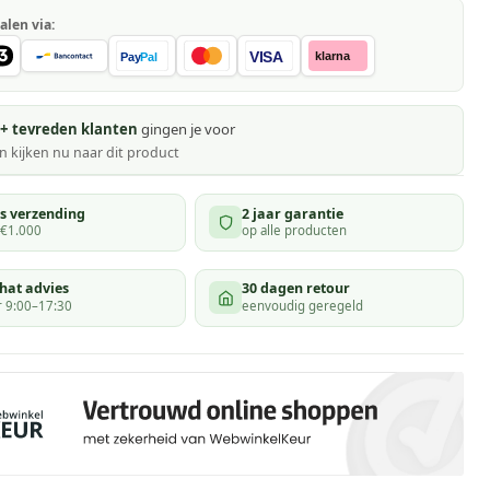
alen via:
VISA
klarna
Pay
Pal
+ tevreden klanten
gingen je voor
 kijken
nu naar dit product
is verzending
2 jaar garantie
 €1.000
op alle producten
hat advies
30 dagen retour
 9:00–17:30
eenvoudig geregeld