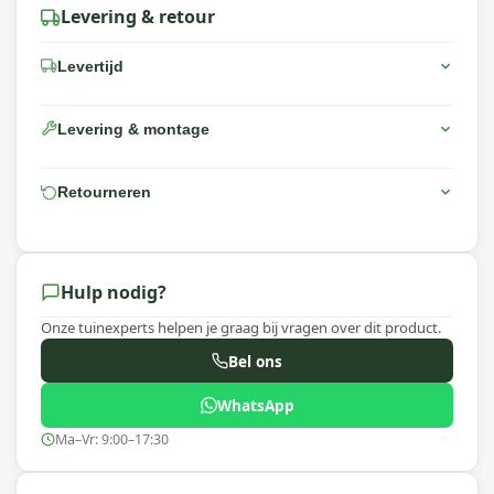
over het gehele oppervlak vanuit circa 30 cm
Levering & retour
afstand. Laat 6 uur drogen bij kamertemperatuur
of in de zon. Herhaal een keer per seizoen of na
Levertijd
intensief gebruik.
Meer informatie of advies nodig?
Levering & montage
Heb je vragen over dit product of wil je advies
over het onderhoud van jouw tuinmeubelen?
Retourneren
Neem contact met ons op via e-mail, telefoon of
WhatsApp. Ons team van tuinmeubelexperts staat
klaar om je te helpen!
Hulp nodig?
Waarom Star brite?
Onze tuinexperts helpen je graag bij vragen over dit product.
Met
Star brite
kies je voor meer dan 50 jaar
Bel ons
expertise in professionele onderhoudsproducten.
Oorspronkelijk ontwikkeld voor de maritieme
WhatsApp
sector, nu ingezet voor tuinmeubelen. PFAS-vrije
Ma–Vr: 9:00–17:30
formules, eenvoudig te gebruiken en
geformuleerd voor intensief buitengebruik.