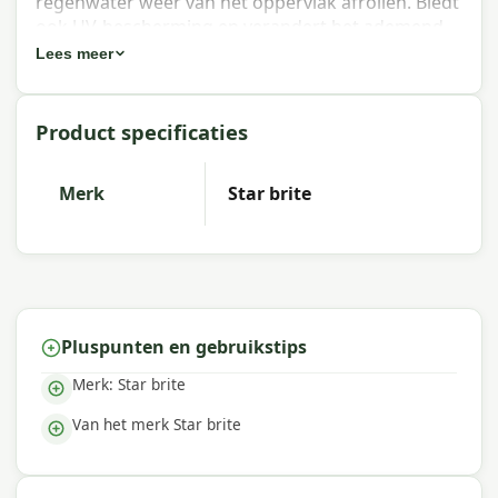
regenwater weer van het oppervlak afrollen. Biedt
ook UV-bescherming en verandert het ademend
vermogen, de kleur of het gevoel van de stof niet.
Lees meer
Eigenschappen Outdoor Textiel
Product specificaties
Beschermer 650ml
Inhoud
: 650 ml
Merk
Star brite
Geschikt voor
: Sunbrella, Texfabric, Nanotex, acryl
en polyester buitenstof
Formule
: PFAS-vrij
Effect
: Waterafstoting, UV-bescherming, behoudt
ademend vermogen
Droogtijd
: 6 uur
Merk
: Star brite
Pluspunten en gebruikstips
Merk: Star brite
Gebruiksinstructies
Van het merk Star brite
Reinig het stof eerst met de
Star brite Outdoor
Textiel Reiniger
. Laat het stof volledig drogen.
Spray de
Outdoor Textiel Beschermer
gelijkmatig