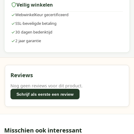
Veilig winkelen
formules, eenvoudig te gebruiken en
geformuleerd voor intensief buitengebruik.
WebwinkelKeur gecertificeerd
SSL-beveiligde betaling
30 dagen bedenktijd
2 jaar garantie
Reviews
Nog geen reviews voor dit product.
Schrijf als eerste een review
Misschien ook interessant