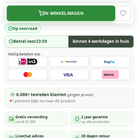
IN WINKELWAGEN
VERLAN
Op voorraad
Bestel voor
23:59
binnen 4 werkdagen in huis
Veilig betalen via:
Pay
Pal
VISA
klarna
6.000+ tevreden klanten
gingen je voor
1
persoon kijkt
nu naar dit product
Gratis verzending
2 jaar garantie
vanaf €1.000
op alle producten
Livechat advies
30 dagen retour