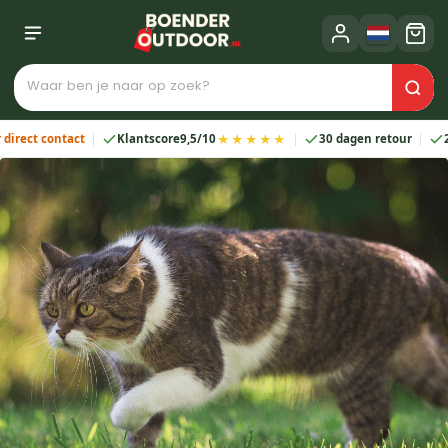
★★★★★
contact
Klantscore
9,5/10
30 dagen retour
2 jaar g