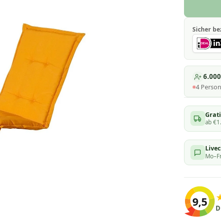
Sicher be
6.00
4
Perso
Grati
ab €1
Live
Mo–Fr
9,5
D