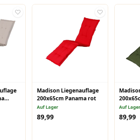
uflage
Madison Liegenauflage
Madison
ma
200x65cm Panama rot
200x65
green
Auf Lager
Auf Lage
89,99
89,99