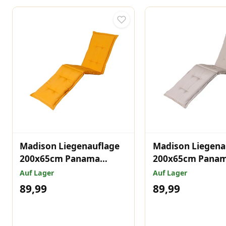
Madison Liegenauflage
Madison Liegena
200x65cm Panama
200x65cm Pana
Golden Glow
Leinen
Auf Lager
Auf Lager
89,99
89,99