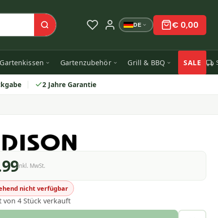
€ 0,00
DE
Gartenkissen
Gartenzubehör
Grill & BBQ
SALE
ckgabe
2 Jahre Garantie
.99
Inkl. MwSt.
hend nicht verfügbar
t von 4 Stück verkauft