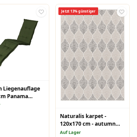
Jetzt 13% günstiger
 Liegenauflage
cm Panama
r
Naturalis karpet -
120x170 cm - autumn
leaf
Auf Lager