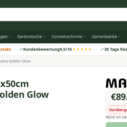
egen
Gartentische
Sonnenschirme
Gartenbänke
ontakt
Kundenbewertung
9,5/10
30 Tage Rü
★★★★★
anama Golden Glow
0x50cm
olden Glow
€89
Vorüberge
Wird im Se