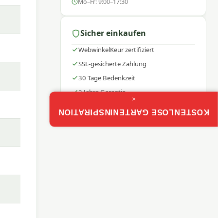
Mo–Fr: 9:00–17:30
em
wahren
eiben
Sicher einkaufen
WebwinkelKeur zertifiziert
SSL-gesicherte Zahlung
chten
30 Tage Bedenkzeit
2 Jahre Garantie
×
KOSTENLOSE GARTENINSPIRATION
t. Die
 –