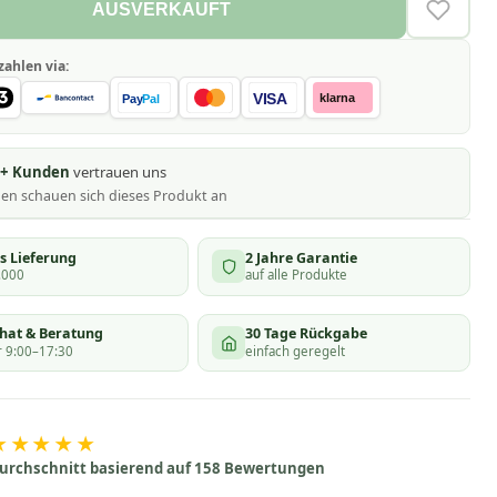
AUSVERKAUFT
VERLAN
zahlen via:
VISA
klarna
Pay
Pal
0+ Kunden
vertrauen uns
nen schauen
sich dieses Produkt an
s Lieferung
2 Jahre Garantie
.000
auf alle Produkte
chat & Beratung
30 Tage Rückgabe
 9:00–17:30
einfach geregelt
★★★★★
urchschnitt basierend auf 158 Bewertungen