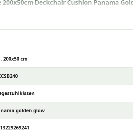
e 200x50cm Deckchair Cushion Panama Gol
. 200x50 cm
ECSB240
asern
egestuhlkissen
anama golden glow
13229269241