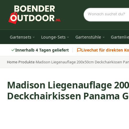
Gartensets
Lounge-Sets
Gartenstühle
Gartenli
Innerhalb 4 Tagen geliefert
Livechat für direkten K
Home
›
Produkte
›
Madison Liegenauflage 200x50cm Deckchairkissen P
Madison Liegenauflage 20
Deckchairkissen Panama G