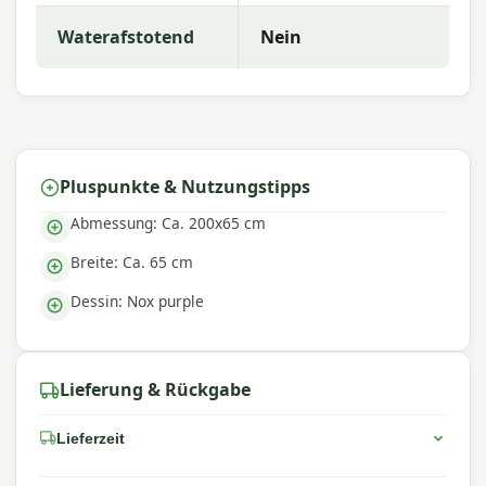
Gartenkissen mit ausgezeichneter Farbechtheit
und Komfort. Die Kollektion zeichnet sich durch
Waterafstotend
Nein
trendige Designs, langlebige Materialien und eine
hervorragende Passform aus – perfekt für einen
komfortablen Außenbereich.
Pluspunkte & Nutzungstipps
Abmessung: Ca. 200x65 cm
Breite: Ca. 65 cm
Dessin: Nox purple
Lieferung & Rückgabe
Lieferzeit