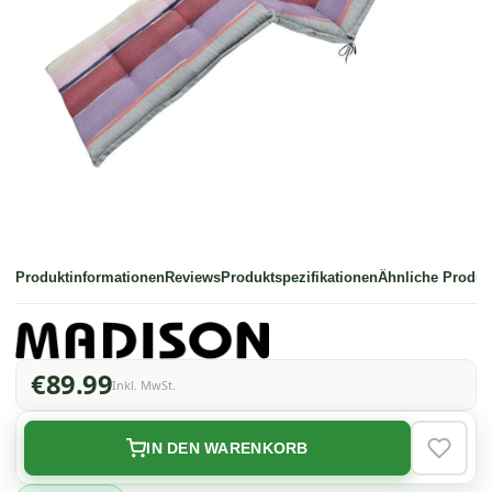
Produktinformationen
Reviews
Produktspezifikationen
Ähnliche Produk
€89.99
Inkl. MwSt.
IN DEN WARENKORB
VERLAN