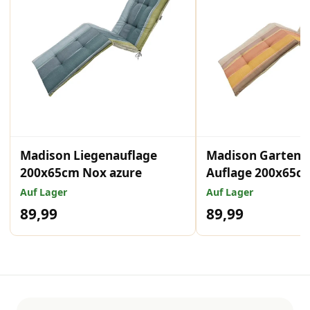
Madison Liegenauflage
Madison Gartenl
200x65cm Nox azure
Auflage 200x65c
Mokka
Auf Lager
Auf Lager
89,99
89,99