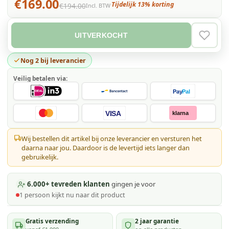
€169.00
Tijdelijk 13% korting
€194.00
Incl. BTW
UITVERKOCHT
VERLAN
Nog 2 bij leverancier
Veilig betalen via:
Pay
Pal
VISA
klarna
Wij bestellen dit artikel bij onze leverancier en versturen het
daarna naar jou. Daardoor is de levertijd iets langer dan
gebruikelijk.
6.000+ tevreden klanten
gingen je voor
1
persoon kijkt
nu naar dit product
Gratis verzending
2 jaar garantie