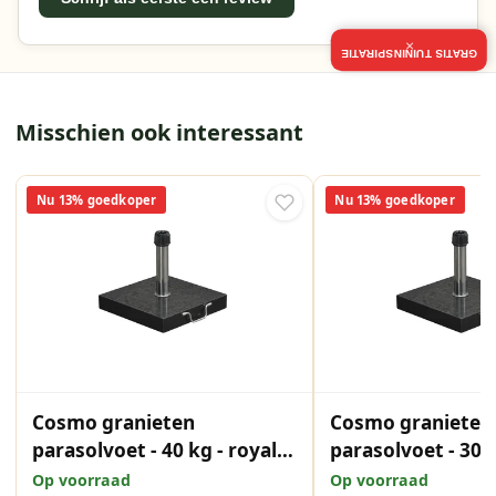
×
GRATIS TUININSPIRATIE
Misschien ook interessant
Nu 13% goedkoper
Nu 13% goedkoper
Cosmo granieten
Cosmo granieten
parasolvoet - 40 kg - royal
parasolvoet - 30 k
antraciet
antraciet
Op voorraad
Op voorraad