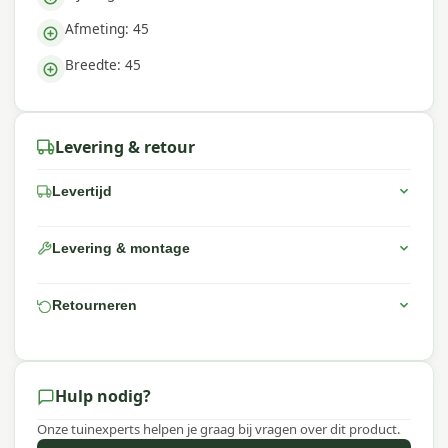
advies voor jouw buitenruimte.
Afmeting: 45
Waarom Garden Impressions?
Breedte: 45
Met Garden Impressions kies je voor sterke
materialen, praktische ontwerpen en een
uitstekende prijs-kwaliteitverhouding.
Levering & retour
Levertijd
Levering & montage
Retourneren
Hulp nodig?
Onze tuinexperts helpen je graag bij vragen over dit product.