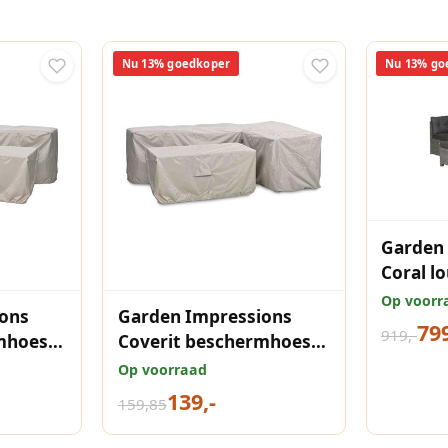
Nu 13% goedkoper
Nu 13% go
Garden
Coral l
5-delig 
Op voorr
ons
Garden Impressions
799
919,-
mhoes
Coverit beschermhoes
inks
loungebank L/D rechts
Op voorraad
e
270x210 cm taupe
139,-
159,85