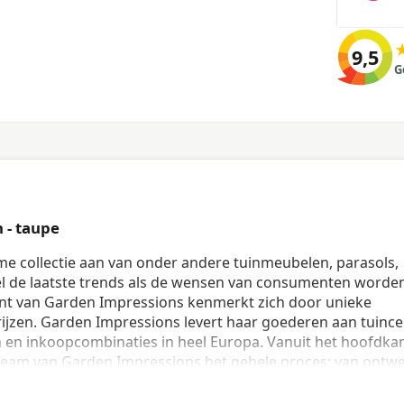
9,5
G
 - taupe
me collectie aan van onder andere tuinmeubelen, parasols,
l de laatste trends als de wensen van consumenten worde
t van Garden Impressions kenmerkt zich door unieke
ijzen. Garden Impressions levert haar goederen aan tuince
 en inkoopcombinaties in heel Europa. Vanuit het hoofdka
 team van Garden Impressions het gehele proces: van ontwe
dat Garden Impressions eigen fabrieken in beheer heeft, is 
de strenge kwaliteitscontrole in eigen hand. Op deze manie