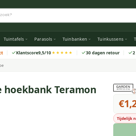
Tuintafels
Parasols
Tuinbanken
Tuinkussens
T
ct
Klantscore
9,5/10
30 dagen retour
2
★★★★★
pe
e hoekbank Teramon
€1,
Tijdelijk 