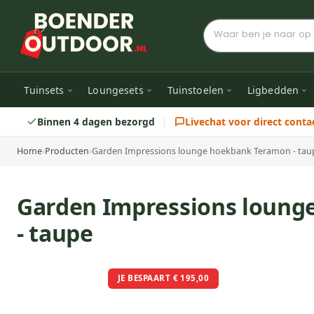
Tuinsets
Loungesets
Tuinstoelen
Ligbedden
Binnen 4 dagen bezorgd
Livechat voor direct conta
Home
›
Producten
›
Garden Impressions lounge hoekbank Teramon - tau
Garden Impressions loung
- taupe
JE BESPAART € 195,00