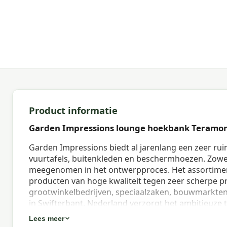
Product informatie
Garden Impressions lounge hoekbank Teramon
Garden Impressions biedt al jarenlang een zeer rui
vuurtafels, buitenkleden en beschermhoezen. Zowe
meegenomen in het ontwerpproces. Het assortimen
producten van hoge kwaliteit tegen zeer scherpe pr
grootwinkelbedrijven, speciaalzaken, bouwmarkten
in Swifterbant, Nederland verzorgt het ambitieuze
inkoop, verkoop, klantenservice tot logistiek. Door
Lees meer
niet alleen een grote inkoopkracht, maar houdt zij 