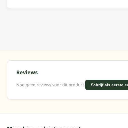
jouw buitenruimte.
Waarom Garden Impressions?
Met Garden Impressions kies je voor sterke materia
kwaliteitverhouding.
Reviews
Nog geen reviews voor dit product.
Schrijf als eerste 