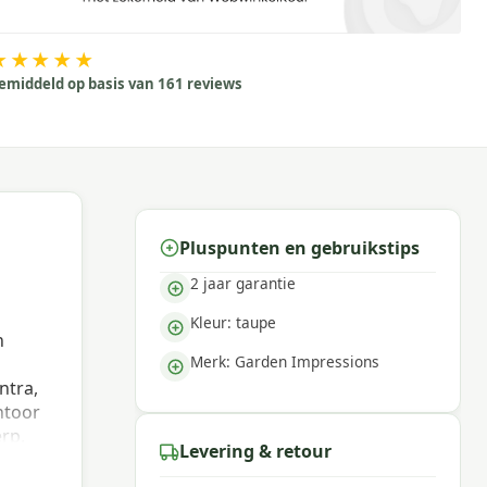
★★★★★
emiddeld op basis van 161 reviews
Pluspunten en gebruikstips
2 jaar garantie
Kleur: taupe
n
Merk: Garden Impressions
ntra,
ntoor
rp,
Levering & retour
er
r kan