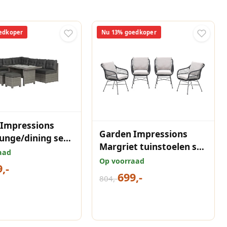
edkoper
Nu 13% goedkoper
 Impressions
Garden Impressions
ounge/dining set
Margriet tuinstoelen set
- organic grey
aad
van 4 zwart
Op voorraad
,-
699,-
804,-