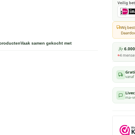
Veilig bet
Wij best
Daardoor
 producten
Vaak samen gekocht met
6.000
4
mensen
Grat
vanaf
Livec
ma–vr