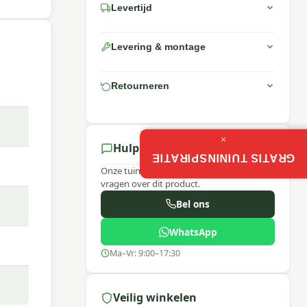
Levertijd
re
itge
Levering & montage
Retourneren
×
Hulp nodig?
GRATIS TUININSPIRATIE
Onze tuinexperts helpen je graag bij
vragen over dit product.
Bel ons
 rope
WhatsApp
Ma–Vr: 9:00–17:30
Veilig winkelen
oor