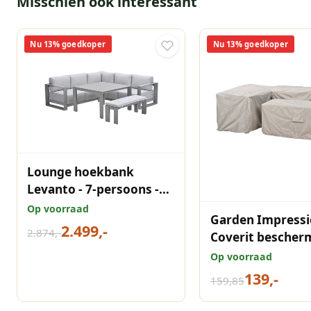
Misschien ook interessant
Nu 13% goedkoper
Nu 13% goedkoper
Lounge hoekbank
Levanto - 7-persoons -
taupe - hoge tafel - 3
Op voorraad
Garden Impressi
delen - Garden
2.499,-
2.874,-
Coverit bescher
Impressions
loungebank L/D l
Op voorraad
210x270 cm taup
139,-
159,85