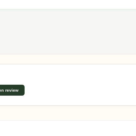
len, praktische ontwerpen en een uitstekende prijs-
een review