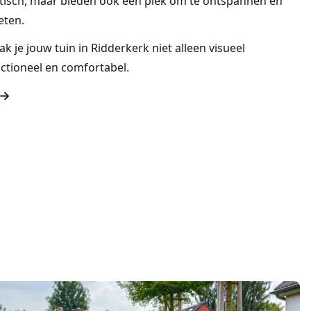
raktisch, maar bieden ook een plek om te ontspannen en
eten.
 je jouw tuin in Ridderkerk niet alleen visueel
nctioneel en comfortabel.
 →