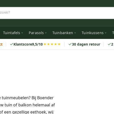
Tuintafels
Parasols
Tuinbanken
Tuinkussens
T
ct
Klantscore
9,5/10
30 dagen retour
2
★★★★★
e tuinmeubelen? Bij Boender
w tuin of balkon helemaal af
f een gezellige eethoek, wij