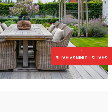
×
GRATIS TUININSPIRATIE