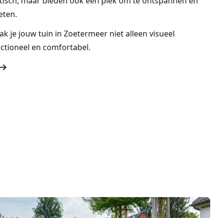
raktisch, maar bieden ook een plek om te ontspannen en
eten.
 je jouw tuin in Zoetermeer niet alleen visueel
nctioneel en comfortabel.
 →