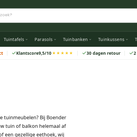
Tuintafels
Parasols
Tuinbanken
Tuinkussens
T
ct
Klantscore
9,5/10
30 dagen retour
2
★★★★★
te tuinmeubelen? Bij Boender
w tuin of balkon helemaal af
f een gezellige eethoek, wij