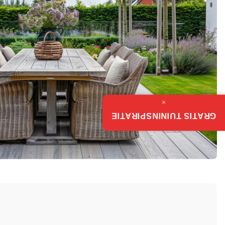
×
GRATIS TUININSPIRATIE