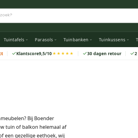
Tuintafels
Parasols
Tuinbanken
Tuinkussens
T
ct
Klantscore
9,5/10
30 dagen retour
2
★★★★★
inmeubelen? Bij Boender
w tuin of balkon helemaal af
f een gezellige eethoek, wij