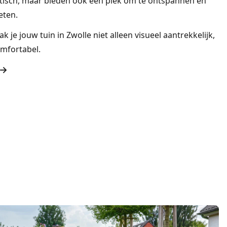
raktisch, maar bieden ook een plek om te ontspannen en
eten.
 je jouw tuin in Zwolle niet alleen visueel aantrekkelijk,
mfortabel.
 →