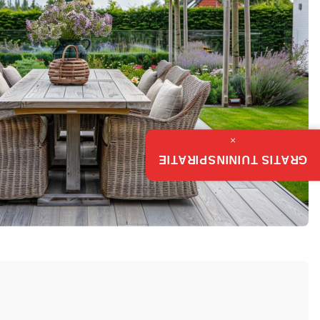
×
GRATIS TUININSPIRATIE