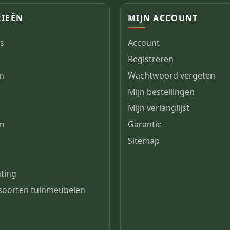
IEËN
MIJN ACCOUNT
s
Account
Registreren
en
Wachtwoord vergeten
Mijn bestellingen
n
Mijn verlanglijst
en
Garantie
Sitemap
s
hting
 soorten tuinmeubelen