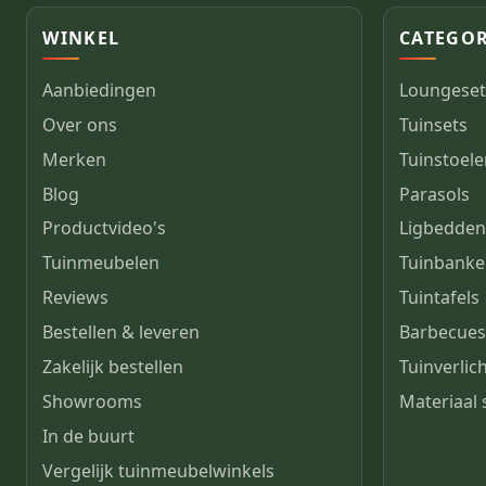
WINKEL
CATEGOR
Aanbiedingen
Loungeset
Over ons
Tuinsets
Merken
Tuinstoel
Blog
Parasols
Productvideo's
Ligbedde
Tuinmeubelen
Tuinbank
Reviews
Tuintafels
Bestellen & leveren
Barbecue
Zakelijk bestellen
Tuinverlic
Showrooms
Materiaal
In de buurt
Vergelijk tuinmeubelwinkels