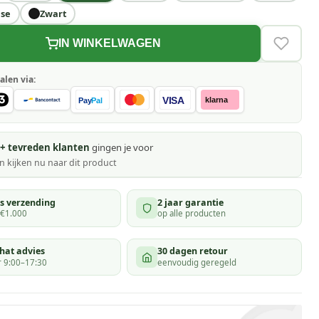
ise
Zwart
IN WINKELWAGEN
VERLAN
alen via:
VISA
klarna
Pay
Pal
+ tevreden klanten
gingen je voor
 kijken
nu naar dit product
is verzending
2 jaar garantie
 €1.000
op alle producten
hat advies
30 dagen retour
 9:00–17:30
eenvoudig geregeld