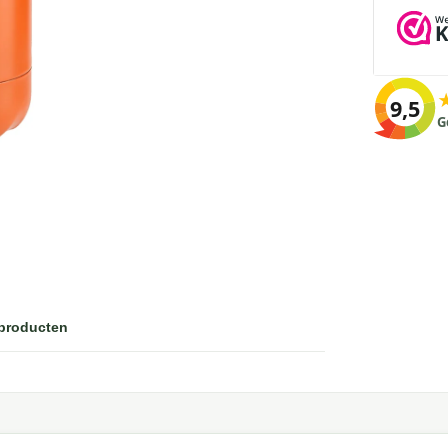
9,5
G
 producten