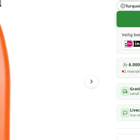
Turquo
Veilig bet
6.000
2
mensen
Grat
vanaf
Livec
ma–vr