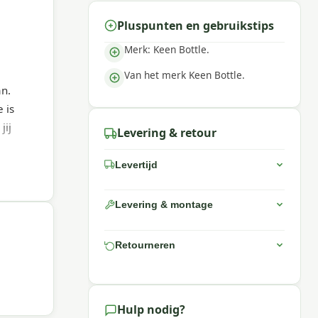
Pluspunten en gebruikstips
Merk: Keen Bottle.
Van het merk Keen Bottle.
an.
 is
jij
Levering & retour
Levertijd
Levering & montage
Retourneren
Hulp nodig?