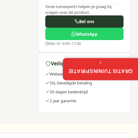
Onze tuinexperts helpen je graag bij
vragen over dit product.
Bel ons
WhatsApp
Ma–Vr: 9:00–17:30
ale
e een
×
Veilig winkelen
GRATIS TUININSPIRATIE
WebwinkelKeur gecertificeerd
SSL-beveiligde betaling
30 dagen bedenktijd
2 jaar garantie
en je
an is
 500ml