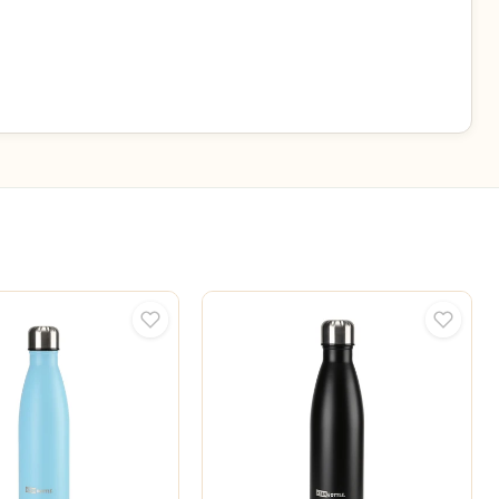
ren
et
 er
al