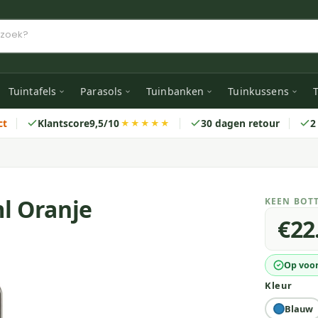
Tuintafels
Parasols
Tuinbanken
Tuinkussens
T
ct
Klantscore
9,5/10
30 dagen retour
2
★★★★★
l Oranje
KEEN BOTT
€22
Op voo
Kleur
Blauw