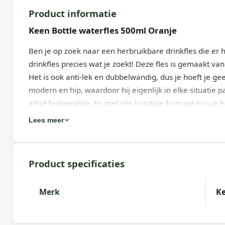
Product informatie
Keen Bottle waterfles 500ml Oranje
Ben je op zoek naar een herbruikbare drinkfles die er h
drinkfles precies wat je zoekt! Deze fles is gemaakt van
Het is ook anti-lek en dubbelwandig, dus je hoeft je g
modern en hip, waardoor hij eigenlijk in elke situatie pa
altijd fashionable. En met zijn handige formaat kun j
Lees meer
Specificaties:
Eenvoudig te gebruiken
500ml
Product specificaties
Dubbelwandige Drinkfles
Merk
Ke
Gegarandeerd 100% lekvrij dankzij de anti-lek dop
Water blijft langer koud
BPA-Vrij en gemaakt van hoogwaardig roestvrij staa