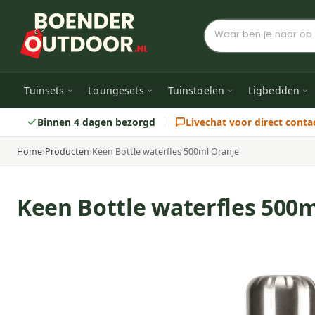
Tuinsets
Loungesets
Tuinstoelen
Ligbedden
Binnen 4 dagen bezorgd
Livechat voor direct conta
Home
›
Producten
›
Keen Bottle waterfles 500ml Oranje
Keen Bottle waterfles 500m